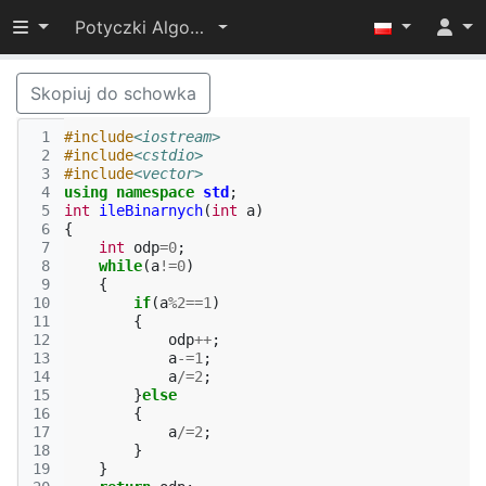
Przełącz widoczność menu
Potyczki Algorytmiczne 2022
Skopiuj do schowka
 1
#include
<iostream>
 2
#include
<cstdio>
 3
#include
<vector>
 4
using
namespace
std
;
 5
int
ileBinarnych
(
int
a
)
 6
{
 7
int
odp
=
0
;
 8
while
(
a
!=
0
)
 9
{
10
if
(
a
%
2
==
1
)
11
{
12
odp
++
;
13
a
-=
1
;
14
a
/=
2
;
15
}
else
16
{
17
a
/=
2
;
18
}
19
}