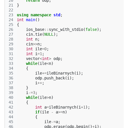
20
return
odp
;
21
}
22
23
using
namespace
std
;
24
int
main
()
25
{
26
ios_base
::
sync_with_stdio
(
false
);
27
cin
.
tie
(
NULL
);
28
int
n
;
29
cin
>>
n
;
30
int
ile
=
0
;
31
int
i
=
1
;
32
vector
<
int
>
odp
;
33
while
(
ile
<
n
)
34
{
35
ile
+=
ileBinarnych
(
i
);
36
odp
.
push_back
(
i
);
37
i
++
;
38
}
39
i
-=
3
;
40
while
(
ile
>
n
)
41
{
42
int
a
=
ileBinarnych
(
i
+
1
);
43
if
(
ile
-
a
>=
n
)
44
{
45
ile
-=
a
;
46
odp
.
erase
(
odp
.
begin
()
+
i
);