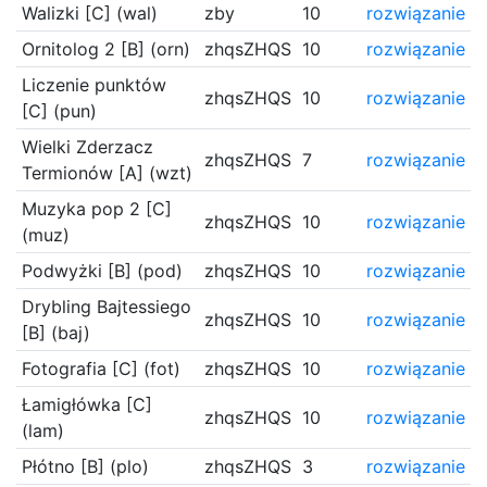
Walizki [C] (wal)
zby
10
rozwiązanie
Ornitolog 2 [B] (orn)
zhqsZHQS
10
rozwiązanie
Liczenie punktów
zhqsZHQS
10
rozwiązanie
[C] (pun)
Wielki Zderzacz
zhqsZHQS
7
rozwiązanie
Termionów [A] (wzt)
Muzyka pop 2 [C]
zhqsZHQS
10
rozwiązanie
(muz)
Podwyżki [B] (pod)
zhqsZHQS
10
rozwiązanie
Drybling Bajtessiego
zhqsZHQS
10
rozwiązanie
[B] (baj)
Fotografia [C] (fot)
zhqsZHQS
10
rozwiązanie
Łamigłówka [C]
zhqsZHQS
10
rozwiązanie
(lam)
Płótno [B] (plo)
zhqsZHQS
3
rozwiązanie