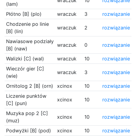
wraczuk
10
rozwiązanie
(lam)
Płótno [B] (plo)
wraczuk
3
rozwiązanie
Chodzenie po linie
wraczuk
2
rozwiązanie
[B] (lin)
Nawiasowe podziały
wraczuk
0
rozwiązanie
[B] (naw)
Walizki [C] (wal)
wraczuk
10
rozwiązanie
Wieczór gier [C]
wraczuk
3
rozwiązanie
(wie)
Ornitolog 2 [B] (orn)
xcinox
10
rozwiązanie
Liczenie punktów
xcinox
10
rozwiązanie
[C] (pun)
Muzyka pop 2 [C]
xcinox
10
rozwiązanie
(muz)
Podwyżki [B] (pod)
xcinox
10
rozwiązanie