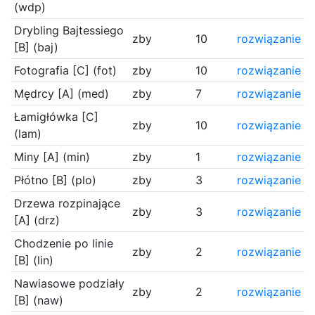
(wdp)
Drybling Bajtessiego
zby
10
rozwiązanie
[B] (baj)
Fotografia [C] (fot)
zby
10
rozwiązanie
Mędrcy [A] (med)
zby
7
rozwiązanie
Łamigłówka [C]
zby
10
rozwiązanie
(lam)
Miny [A] (min)
zby
1
rozwiązanie
Płótno [B] (plo)
zby
3
rozwiązanie
Drzewa rozpinające
zby
3
rozwiązanie
[A] (drz)
Chodzenie po linie
zby
2
rozwiązanie
[B] (lin)
Nawiasowe podziały
zby
2
rozwiązanie
[B] (naw)