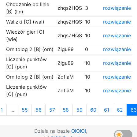
Chodzenie po linie
zhqsZHQS
3
rozwiązanie
[B] (lin)
Walizki [C] (wal)
zhqsZHQS
10
rozwiązanie
Wieczór gier [C]
zhqsZHQS
10
rozwiązanie
(wie)
Ornitolog 2 [B] (orn)
Zigu89
0
rozwiązanie
Liczenie punktów
Zigu89
10
rozwiązanie
[C] (pun)
Ornitolog 2 [B] (orn)
ZofiaM
10
rozwiązanie
Liczenie punktów
ZofiaM
10
rozwiązanie
[C] (pun)
1
...
55
56
57
58
59
60
61
62
63
Działa na bazie
OIOIOI
,