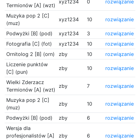
xyz1234
0
rozwiązanie
Termionów [A] (wzt)
Muzyka pop 2 [C]
xyz1234
10
rozwiązanie
(muz)
Podwyżki [B] (pod)
xyz1234
3
rozwiązanie
Fotografia [C] (fot)
xyz1234
10
rozwiązanie
Ornitolog 2 [B] (orn)
zby
10
rozwiązanie
Liczenie punktów
zby
10
rozwiązanie
[C] (pun)
Wielki Zderzacz
zby
7
rozwiązanie
Termionów [A] (wzt)
Muzyka pop 2 [C]
zby
10
rozwiązanie
(muz)
Podwyżki [B] (pod)
zby
6
rozwiązanie
Wersja dla
profesjonalistów [A]
zby
6
rozwiązanie