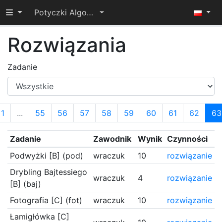
Przełącz widoczność menu
Potyczki Algorytmiczne 2022
Rozwiązania
Zadanie
1
...
55
56
57
58
59
60
61
62
63
Zadanie
Zawodnik
Wynik
Czynności
Podwyżki [B] (pod)
wraczuk
10
rozwiązanie
Drybling Bajtessiego
wraczuk
4
rozwiązanie
[B] (baj)
Fotografia [C] (fot)
wraczuk
10
rozwiązanie
Łamigłówka [C]