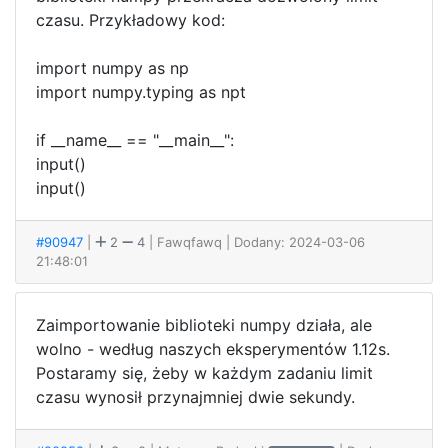
czasu. Przykładowy kod:
import numpy as np
import numpy.typing as npt
if __name__ == "__main__":
input()
input()
#90947
|
2
4
| Fawqfawq
| Dodany: 2024-03-06
21:48:01
Zaimportowanie biblioteki numpy działa, ale
wolno - według naszych eksperymentów 1.12s.
Postaramy się, żeby w każdym zadaniu limit
czasu wynosił przynajmniej dwie sekundy.