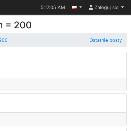
5:17:05 AM
Zaloguj się
m = 200
 200
Ostatnie posty