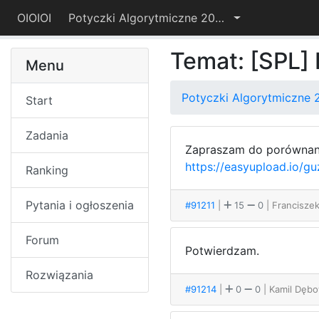
OIOIOI
Potyczki Algorytmiczne 2024
Temat: [SPL]
Menu
Potyczki Algorytmiczne 
Start
Zadania
Zapraszam do porównan
https://easyupload.io/g
Ranking
Pytania i ogłoszenia
#91211
|
15
0
| Francisze
Forum
Potwierdzam.
Rozwiązania
#91214
|
0
0
| Kamil Dęb