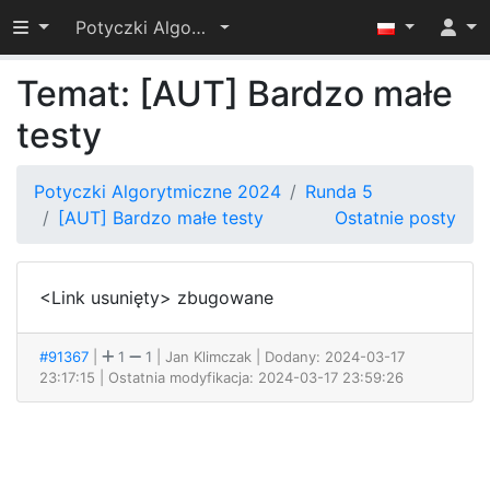
Przełącz widoczność menu
Potyczki Algorytmiczne 2024
Temat: [AUT] Bardzo małe
testy
Potyczki Algorytmiczne 2024
Runda 5
[AUT] Bardzo małe testy
Ostatnie posty
<Link usunięty> zbugowane
#91367
|
1
1
| Jan Klimczak
| Dodany: 2024-03-17
23:17:15 | Ostatnia modyfikacja: 2024-03-17 23:59:26