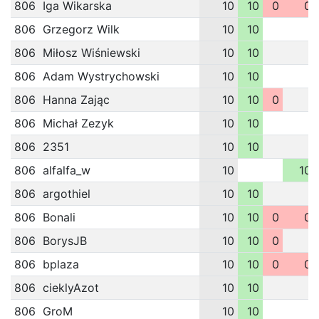
806
Iga Wikarska
10
10
0
0
806
Grzegorz Wilk
10
10
806
Miłosz Wiśniewski
10
10
806
Adam Wystrychowski
10
10
806
Hanna Zając
10
10
0
806
Michał Zezyk
10
10
806
2351
10
10
806
alfalfa_w
10
10
806
argothiel
10
10
806
Bonali
10
10
0
0
806
BorysJB
10
10
0
806
bplaza
10
10
0
0
806
cieklyAzot
10
10
806
GroM
10
10