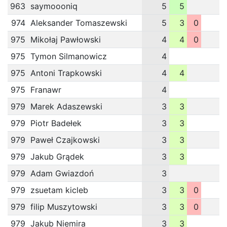
963
saymoooniq
5
5
974
Aleksander Tomaszewski
5
3
0
975
Mikołaj Pawłowski
4
4
0
975
Tymon Silmanowicz
4
975
Antoni Trapkowski
4
4
975
Franawr
4
979
Marek Adaszewski
3
3
979
Piotr Badełek
3
3
979
Paweł Czajkowski
3
3
979
Jakub Grądek
3
3
979
Adam Gwiazdoń
3
979
zsuetam kicleb
3
3
0
979
filip Muszytowski
3
3
0
979
Jakub Niemira
3
3