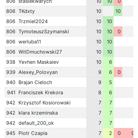
806
stasiekwarych
10
10
0
806
TKdxty
10
10
806
Trzmiel2024
10
10
806
TymoteuszSzymanski
10
10
0
806
werluba11
10
10
806
WitDmuchowski27
10
10
938
Yevhen Maskaiev
10
6
939
Alexey_Polovyan
9
6
0
940
Brajan Cieloch
9
5
941
Franciszek Krekora
8
6
942
Krzysztof Kosiorowski
7
7
942
klara krzeminska
7
7
942
default_200_ok
7
7
945
Piotr Czapla
7
2
0
0