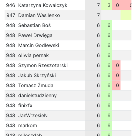
946
Katarzyna Kowalczyk
7
3
0
0
947
Damian Wasilenko
7
1
948
Sebastian Boś
6
6
948
Paweł Drwięga
6
6
948
Marcin Godlewski
6
6
948
oliwia pernak
6
6
948
Szymon Rzeszotarski
6
6
0
948
Jakub Skrzyński
6
6
0
948
Tomasz Żmuda
6
6
0
948
danielstudzienny
6
6
948
finixfx
6
6
948
JanWrzesieN
6
6
948
markom
6
6
948
miloszdab
6
6