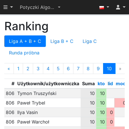
Przełącz widoczność menu
Potyczki Algorytmiczne 2024
Ranking
Liga A + B + C
Liga B + C
Liga C
Runda próbna
«
1
2
3
4
5
6
7
8
9
10
»
#
Użytkownik/użytkowniczka
Suma
kto
lid
mod
806
Tymon Truszyński
10
10
806
Paweł Trybel
10
10
0
806
Ilya Vasin
10
10
0
806
Paweł Warchoł
10
10
0