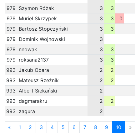
979
Szymon Różak
3
3
979
Muriel Skrzypek
3
3
0
979
Bartosz Stopczyński
3
3
979
Dominik Wojnowski
3
979
nnowak
3
3
979
roksana2137
3
3
993
Jakub Obara
2
2
993
Mateusz Rzeźnik
2
2
993
Albert Siekański
2
993
dagmarakru
2
2
993
zagura
2
«
1
2
3
4
5
6
7
8
9
10
»