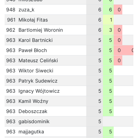
948
zuza_k
6
6
0
961
Mikołaj Fitas
6
1
962
Bartlomiej Woronin
6
3
0
963
Karol Bartnicki
5
5
0
963
Paweł Błoch
5
5
0
0
963
Mateusz Celiński
5
5
0
963
Wiktor Siwecki
5
5
963
Patryk Sudewicz
5
5
963
Ignacy Wójtowicz
5
5
963
Kamil Woźny
5
5
963
Deboszczak
5
5
963
gabisdominik
5
963
majjagutka
5
5