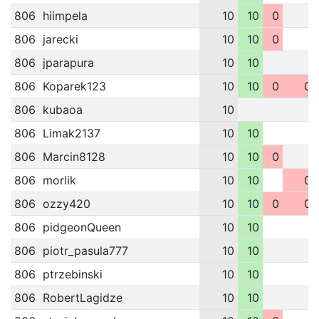
806
hiimpela
10
10
0
806
jarecki
10
10
0
806
jparapura
10
10
806
Koparek123
10
10
0
0
806
kubaoa
10
806
Limak2137
10
10
806
Marcin8128
10
10
0
806
morlik
10
10
0
806
ozzy420
10
10
0
0
806
pidgeonQueen
10
10
806
piotr_pasula777
10
10
806
ptrzebinski
10
10
806
RobertLagidze
10
10