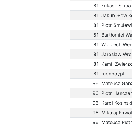
81
Łukasz Skiba
81
Jakub Słowik
81
Piotr Smulew
81
Bartłomiej W
81
Wojciech We
81
Jarosław Wro
81
Kamil Zwierz
81
rudeboypl
96
Mateusz Gab
96
Piotr Hanczar
96
Karol Kosińsk
96
Mikołaj Kowal
96
Mateusz Pie