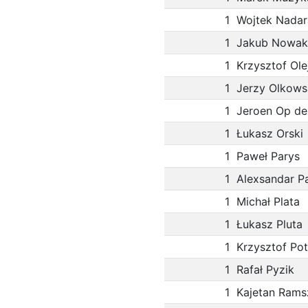
1
Wojtek Nadar
1
Jakub Nowak
1
Krzysztof Ole
1
Jerzy Olkows
1
Jeroen Op de
1
Łukasz Orski
1
Paweł Parys
1
Alexsandar P
1
Michał Plata
1
Łukasz Pluta
1
Krzysztof Po
1
Rafał Pyzik
1
Kajetan Rams