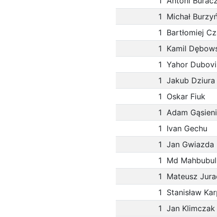
1
Antoni Burac
1
Michał Burzyń
1
Bartłomiej C
1
Kamil Dębows
1
Yahor Dubovi
1
Jakub Dziura
1
Oskar Fiuk
1
Adam Gąsien
1
Ivan Gechu
1
Jan Gwiazda
1
Md Mahbubul
1
Mateusz Jura
1
Stanisław Kar
1
Jan Klimczak