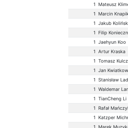
1
Mateusz Klim
1
Marcin Knapi
1
Jakub Kolińsk
1
Filip Koniecz
1
Jaehyun Koo
1
Artur Kraska
1
Tomasz Kulcz
1
Jan Kwiatkow
1
Stanisław La
1
Waldemar La
1
TianCheng Li
1
Rafał Mańczy
1
Katzper Mich
1
Marek Muzyk