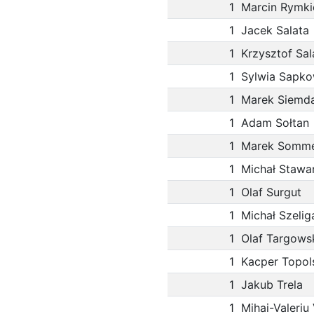
1
Marcin Rymki
1
Jacek Salata
1
Krzysztof Sal
1
Sylwia Sapk
1
Marek Siemda
1
Adam Sołtan
1
Marek Somm
1
Michał Stawa
1
Olaf Surgut
1
Michał Szelig
1
Olaf Targows
1
Kacper Topol
1
Jakub Trela
1
Mihai-Valeriu