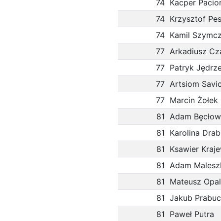
74
Kacper Pacio
74
Krzysztof Pe
74
Kamil Szymc
77
Arkadiusz Cz
77
Patryk Jędrz
77
Artsiom Savi
77
Marcin Żołek
81
Adam Bęcłow
81
Karolina Drab
81
Ksawier Kraje
81
Adam Malesz
81
Mateusz Opa
81
Jakub Prabuc
81
Paweł Putra