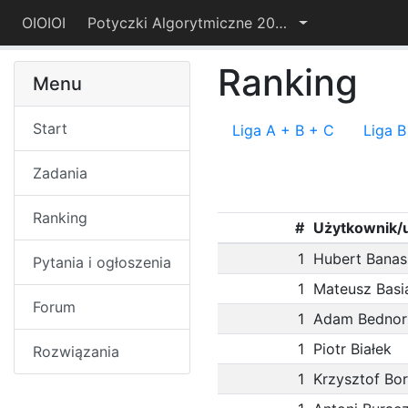
OIOIOI
Potyczki Algorytmiczne 2024
Ranking
Menu
Start
Liga A + B + C
Liga B
Zadania
Ranking
#
Użytkownik/
1
Hubert Banas
Pytania i ogłoszenia
1
Mateusz Basi
Forum
1
Adam Bednor
1
Piotr Białek
Rozwiązania
1
Krzysztof Bo