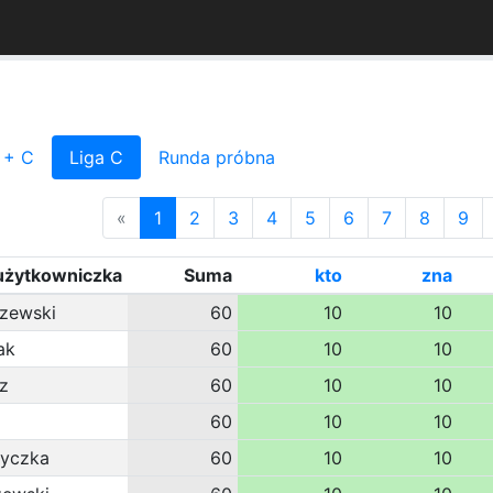
 + C
Liga C
Runda próbna
«
1
2
3
4
5
6
7
8
9
użytkowniczka
Suma
kto
zna
zewski
60
10
10
ak
60
10
10
z
60
10
10
60
10
10
ryczka
60
10
10