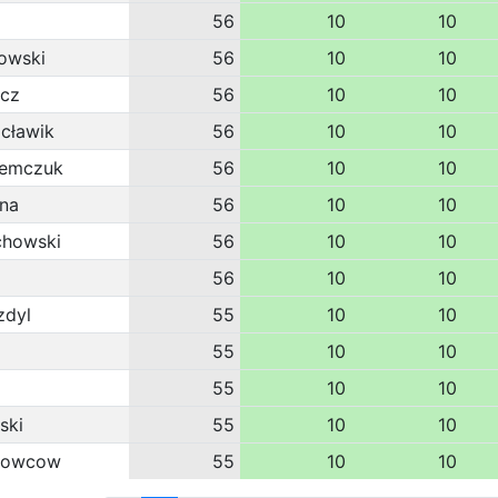
56
10
10
owski
56
10
10
icz
56
10
10
acławik
56
10
10
remczuk
56
10
10
na
56
10
10
chowski
56
10
10
56
10
10
zdyl
55
10
10
55
10
10
i
55
10
10
ski
55
10
10
trowcow
55
10
10