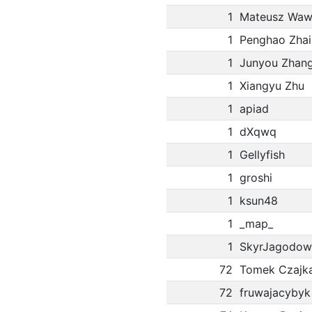
1
Mateusz Waw
1
Penghao Zhai
1
Junyou Zhan
1
Xiangyu Zhu
1
apiad
1
dXqwq
1
Gellyfish
1
groshi
1
ksun48
1
_map_
1
SkyrJagodow
72
Tomek Czajk
72
fruwajacybyk