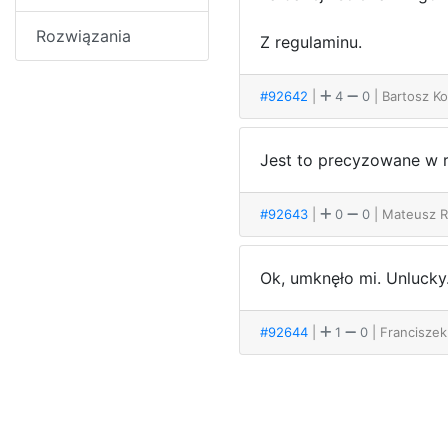
Rozwiązania
Z regulaminu.
#92642
|
4
0
| Bartosz K
Jest to precyzowane w r
#92643
|
0
0
| Mateusz 
Ok, umknęło mi. Unlucky
#92644
|
1
0
| Francisze