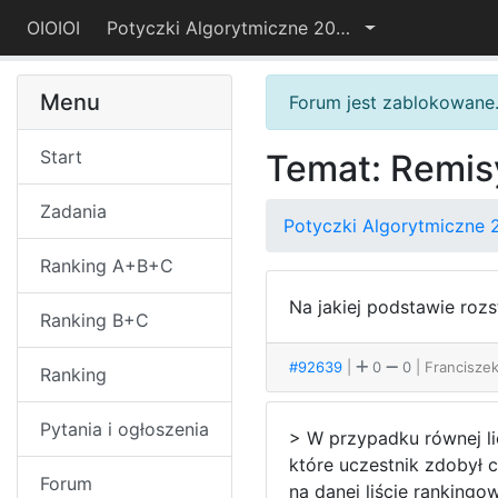
OIOIOI
Potyczki Algorytmiczne 2025
Menu
Forum jest zablokowane
Start
Temat: Remis
Zadania
Potyczki Algorytmiczne 
Ranking A+B+C
Na jakiej podstawie rozs
Ranking B+C
#92639
|
0
0
| Francisze
Ranking
Pytania i ogłoszenia
> W przypadku równej li
które uczestnik zdobył c
Forum
na danej liście rankingo