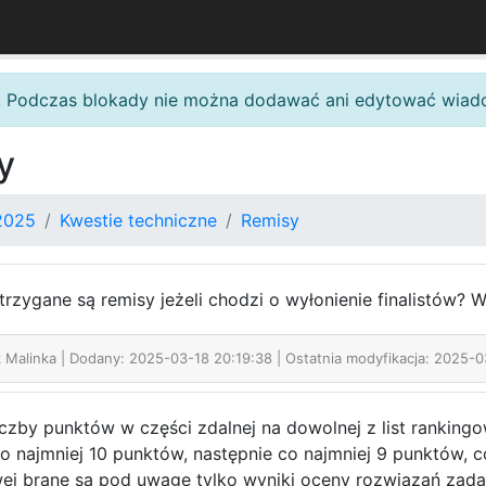
. Podczas blokady nie można dodawać ani edytować wiad
y
2025
Kwestie techniczne
Remisy
trzygane są remisy jeżeli chodzi o wyłonienie finalistów? 
k Malinka
| Dodany: 2025-03-18 20:19:38 | Ostatnia modyfikacja: 2025-0
czby punktów w części zdalnej na dowolnej z list rankingo
o najmniej 10 punktów, następnie co najmniej 9 punktów, co
wej brane są pod uwagę tylko wyniki oceny rozwiązań zadań