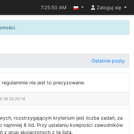
7:25:50 AM
Zaloguj się
omości.
Ostatnie posty
W regulaminie nie jest to precyzowane.
3-18 20:20:14
wych, rozstrzygającym kryterium jest liczba zadań, za
 najmniej 8 itd. Przy ustalaniu kolejności zawodników
 z grup skojarzonych z tą listą.