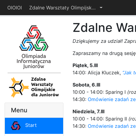
OIOIOI
Zdalne Warsztaty Olimpijskie dla Juniorów 2021
Zdalne War
Dziękujemy za udział! Zap
Zapraszamy na drugą sesję
Piątek, 5.III
14:00: Alicja Kluczek,
“Jak 
Sobota, 6.III
10:00 - 14:00: Sparing I
(ro
14:30:
Omówienie zadań ze
Menu
Niedziela, 7.III
10:00 - 14:00: Sparing II
(ro
Start
14:30:
Omówienie zadań ze