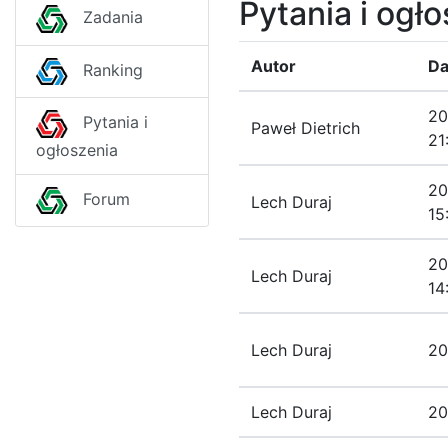
Pytania i ogł
Zadania
Autor
Da
Ranking
20
Pytania i
Paweł Dietrich
21
ogłoszenia
20
Forum
Lech Duraj
15
20
Lech Duraj
14
Lech Duraj
20
Lech Duraj
20