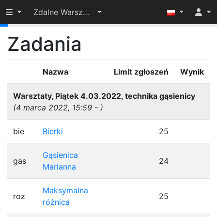
Przełącz widoczność menu
Zdalne Warsztaty Olimpijskie dla Juniorów 2022
3%
Zadania
Nazwa
Limit zgłoszeń
Wynik
Warsztaty, Piątek 4.03.2022, technika gąsienicy
(4 marca 2022, 15:59 - )
bie
Bierki
25
Gąsienica
gas
24
Marianna
Maksymalna
roz
25
różnica