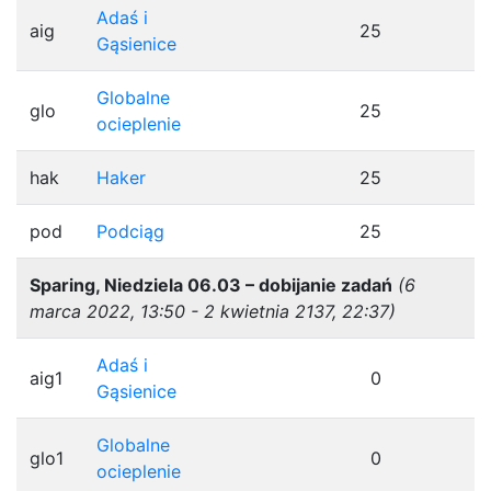
Adaś i
aig
25
Gąsienice
Globalne
glo
25
ocieplenie
hak
Haker
25
pod
Podciąg
25
Sparing, Niedziela 06.03 – dobijanie zadań
(6
marca 2022, 13:50 - 2 kwietnia 2137, 22:37)
Adaś i
aig1
0
Gąsienice
Globalne
glo1
0
ocieplenie