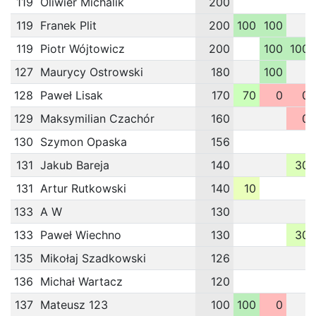
119
Oliwier Michalik
200
119
Franek Plit
200
100
100
119
Piotr Wójtowicz
200
100
100
127
Maurycy Ostrowski
180
100
128
Paweł Lisak
170
70
0
0
129
Maksymilian Czachór
160
0
130
Szymon Opaska
156
131
Jakub Bareja
140
30
131
Artur Rutkowski
140
10
133
A W
130
133
Paweł Wiechno
130
30
135
Mikołaj Szadkowski
126
136
Michał Wartacz
120
137
Mateusz 123
100
100
0