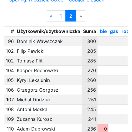
«
1
2
»
#
Użytkownik/użytkowniczka
Suma
bie
gas
roz
96
Dominik Wawszczak
300
102
Filip Pawicki
285
102
Tomasz Plit
285
104
Kacper Rochowski
270
105
Kyryl Leksiunin
260
106
Grzegorz Gorgosz
256
107
Michał Dudziuk
251
108
Antoni Moskal
245
109
Zuzanna Kurosz
241
110
Adam Dubrowski
236
0