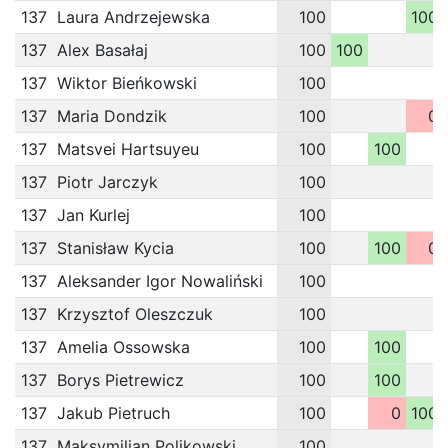
137
Laura Andrzejewska
100
100
137
Alex Basałaj
100
100
137
Wiktor Bieńkowski
100
137
Maria Dondzik
100
0
137
Matsvei Hartsuyeu
100
100
137
Piotr Jarczyk
100
137
Jan Kurlej
100
137
Stanisław Kycia
100
100
0
137
Aleksander Igor Nowaliński
100
137
Krzysztof Oleszczuk
100
137
Amelia Ossowska
100
100
137
Borys Pietrewicz
100
100
137
Jakub Pietruch
100
0
100
137
Maksymilian Polikowski
100