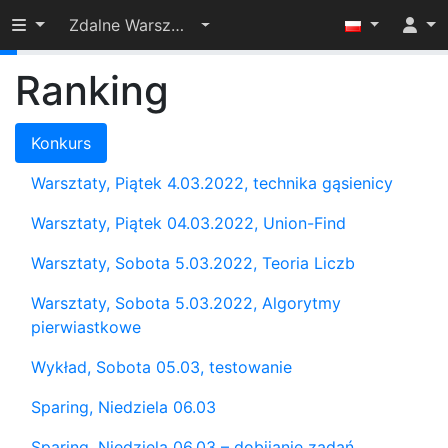
Przełącz widoczność menu
Zdalne Warsztaty Olimpijskie dla Juniorów 2022
3%
Ranking
Konkurs
Warsztaty, Piątek 4.03.2022, technika gąsienicy
Warsztaty, Piątek 04.03.2022, Union-Find
Warsztaty, Sobota 5.03.2022, Teoria Liczb
Warsztaty, Sobota 5.03.2022, Algorytmy
pierwiastkowe
Wykład, Sobota 05.03, testowanie
Sparing, Niedziela 06.03
Sparing, Niedziela 06.03 – dobijanie zadań