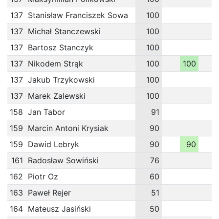
137
Stanisław Franciszek Sowa
100
137
Michał Stanczewski
100
137
Bartosz Stanczyk
100
137
Nikodem Strąk
100
100
137
Jakub Trzykowski
100
137
Marek Zalewski
100
158
Jan Tabor
91
159
Marcin Antoni Krysiak
90
159
Dawid Lebryk
90
90
161
Radosław Sowiński
76
162
Piotr Oz
60
163
Paweł Rejer
51
164
Mateusz Jasiński
50