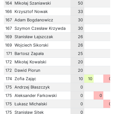
164
Mikołaj Szaniawski
50
166
Krzysztof Nowak
33
167
Adam Bogdanowicz
30
167
Szymon Czesław Krzywda
30
169
Stanisław Łajszczak
26
169
Wojciech Sikorski
26
171
Bartosz Zapała
25
172
Mikołaj Kowalski
20
172
Dawid Piorun
20
174
Zofia Zając
10
10
0
175
Andrzej Błaszczyk
0
175
Aleksander Farkowski
0
0
175
Łukasz Michalski
0
0
175
Stanisław Sitek
0