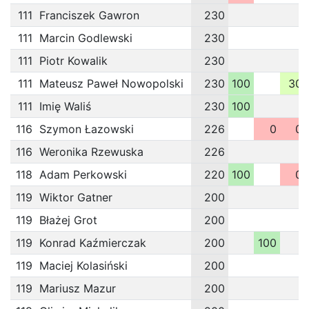
111
Franciszek Gawron
230
111
Marcin Godlewski
230
111
Piotr Kowalik
230
111
Mateusz Paweł Nowopolski
230
100
30
111
Imię Waliś
230
100
116
Szymon Łazowski
226
0
0
116
Weronika Rzewuska
226
118
Adam Perkowski
220
100
0
119
Wiktor Gatner
200
119
Błażej Grot
200
119
Konrad Kaźmierczak
200
100
119
Maciej Kolasiński
200
119
Mariusz Mazur
200