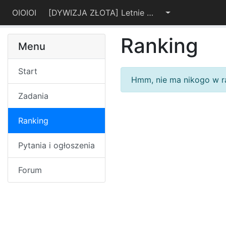
OIOIOI
[DYWIZJA ZŁOTA] Letnie Warsztaty OIJ 2021
Ranking
Menu
Start
Hmm, nie ma nikogo w 
Zadania
Ranking
Pytania i ogłoszenia
Forum