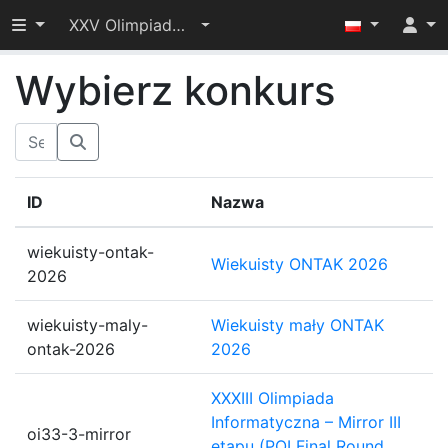
Przełącz widoczność menu
XXV Olimpiada Informatyczna — I etap
Wybierz konkurs
ID
Nazwa
wiekuisty-ontak-
Wiekuisty ONTAK 2026
2026
wiekuisty-maly-
Wiekuisty mały ONTAK
ontak-2026
2026
XXXIII Olimpiada
Informatyczna – Mirror III
oi33-3-mirror
etapu (POI Final Round