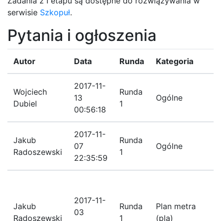
Zadania z I etapu są dostępne do rozwiązywania w
serwisie
Szkopuł
.
Pytania i ogłoszenia
Autor
Data
Runda
Kategoria
2017-11-
Wojciech
Runda
13
Ogólne
Dubiel
1
00:56:18
2017-11-
Jakub
Runda
07
Ogólne
Radoszewski
1
22:35:59
2017-11-
Jakub
Runda
Plan metra
03
Radoszewski
1
(pla)