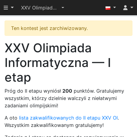
Przełącz widoczność menu
XXV Olimpiada Informatyczna — I etap
Ten kontest jest zarchiwizowany.
XXV Olimpiada
Informatyczna — I
etap
Próg do II etapu wyniósł
200
punktów. Gratulujemy
wszystkim, którzy dzielnie walczyli z niełatwymi
zadaniami olimpijskimi!
A oto
lista zakwalifikowanych do II etapu XXV OI
.
Wszystkim zakwalifikowanym gratulujemy!