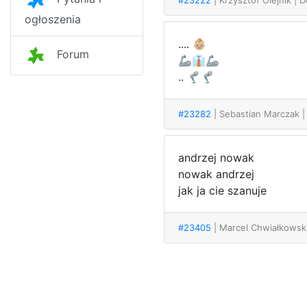
#23222
| Krzysztof Olejnik
| D
ogłoszenia
.... 👶🏼
Forum
🦾👔🦾
.. 🦿🦿
#23282
| Sebastian Marczak
|
andrzej nowak
nowak andrzej
jak ja cie szanuje
#23405
| Marcel Chwiałkowsk