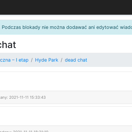
. Podczas blokady nie można dodawać ani edytować wiad
chat
czna – I etap
Hyde Park
dead chat
dany: 2021-11-11 15:33:43