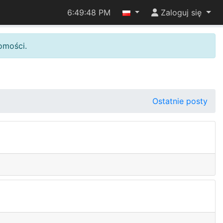
6:49:48 PM
Zaloguj się
omości.
Ostatnie posty