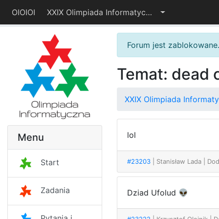
OIOIOI
XXIX Olimpiada Informatyczna – I etap
Forum jest zablokowane
Temat: dead 
XXIX Olimpiada Informaty
lol
Menu
#23203
| Stanisław Lada
| Do
Start
Zadania
Dziad Ufolud 👽
Pytania i