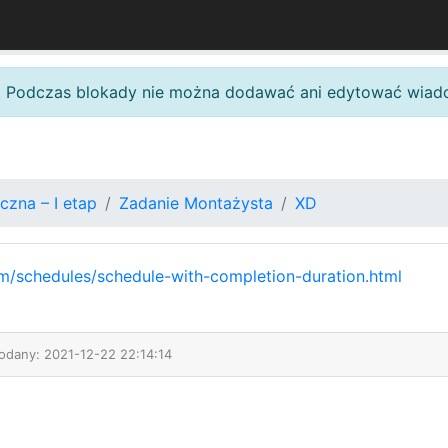
. Podczas blokady nie można dodawać ani edytować wiad
czna – I etap
Zadanie Montażysta
XD
om/schedules/schedule-with-completion-duration.html
Dodany: 2021-12-22 22:14:14