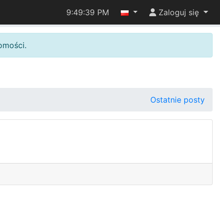
9:49:39 PM
Zaloguj się
omości.
Ostatnie posty