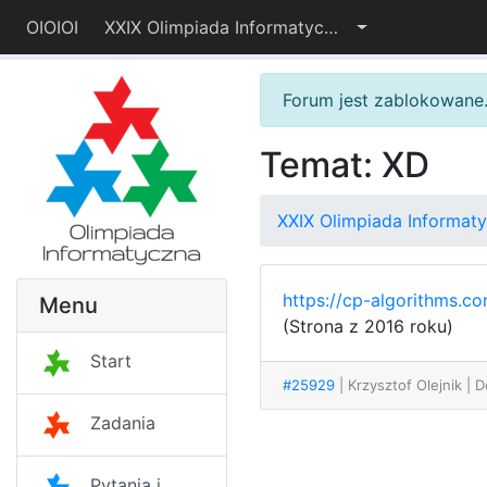
OIOIOI
XXIX Olimpiada Informatyczna – I etap
Forum jest zablokowane
Temat: XD
XXIX Olimpiada Informaty
https://cp-algorithms.c
Menu
(Strona z 2016 roku)
Start
#25929
| Krzysztof Olejnik
| 
Zadania
Pytania i