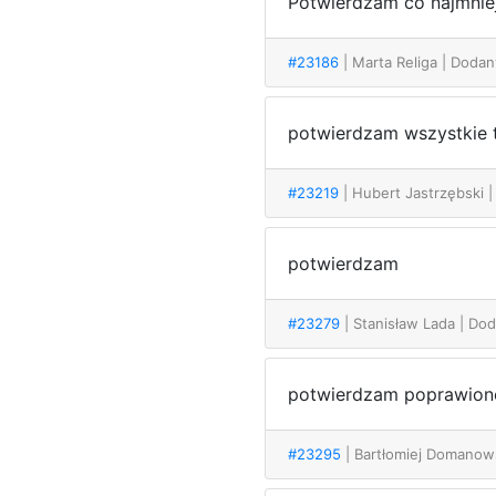
Potwierdzam co najmniej
#23186
| Marta Religa
| Dodan
potwierdzam wszystkie 
#23219
| Hubert Jastrzębski
|
potwierdzam
#23279
| Stanisław Lada
| Dod
potwierdzam poprawione
#23295
| Bartłomiej Domanow