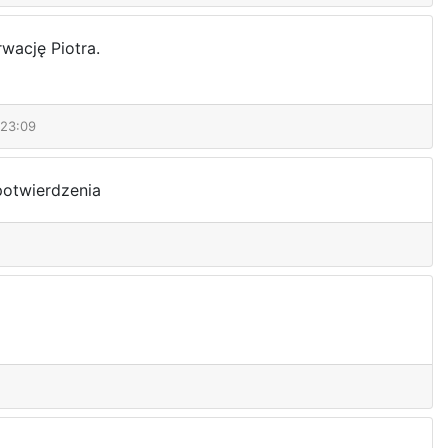
wację Piotra.
:23:09
potwierdzenia