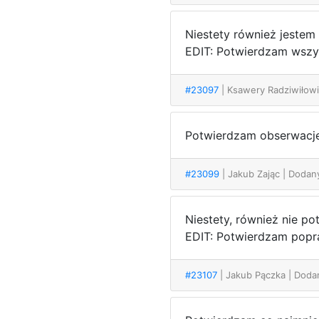
Niestety również jestem
EDIT: Potwierdzam wszy
#23097
| Ksawery Radziwiłow
Potwierdzam obserwacje 
#23099
| Jakub Zając
| Dodan
Niestety, również nie po
EDIT: Potwierdzam popr
#23107
| Jakub Pączka
| Doda