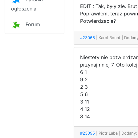
EDIT : Tak, były złe. Brut 
ogłoszenia
Poprawiłem, teraz powi
Potwierdzacie?
Forum
#23066
| Karol Bonat
| Dodany
Niestety nie potwierdza
przynajmniej 7. Oto kolej
6 1
9 2
2 3
5 6
3 11
4 12
8 14
#23095
| Piotr Łaba
| Dodany: