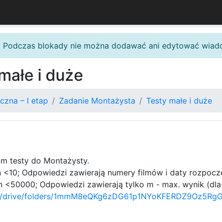
. Podczas blokady nie można dodawać ani edytować wiad
małe i duże
czna – I etap
Zadanie Montażysta
Testy małe i duże
am testy do Montażysty.
 <10; Odpowiedzi zawierają numery filmów i daty rozpocz
 <50000; Odpowiedzi zawierają tylko m - max. wynik (dl
com/drive/folders/1mmM8eQKg6zDG61p1NYoKFERDZ9Oz5RgG