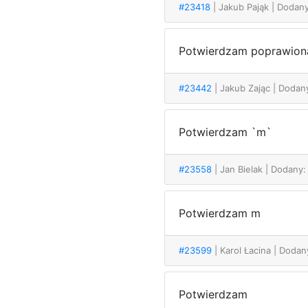
#23418
| Jakub Pająk
| Dodany
Potwierdzam poprawion
#23442
| Jakub Zając
| Dodan
Potwierdzam `m`
#23558
| Jan Bielak
| Dodany:
Potwierdzam m
#23599
| Karol Łacina
| Dodan
Potwierdzam