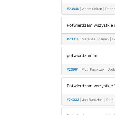
#23840
| Adam Sołtan
| Doda
Potwierdzam wszystkie 
#23914
| Mateusz Kosman
| D
potwierdzam m
#23991
| Piotr Kacprzak
| Dod
Potwierdzam wszystkie 
#24033
| Jan Burdzicki
| Doda