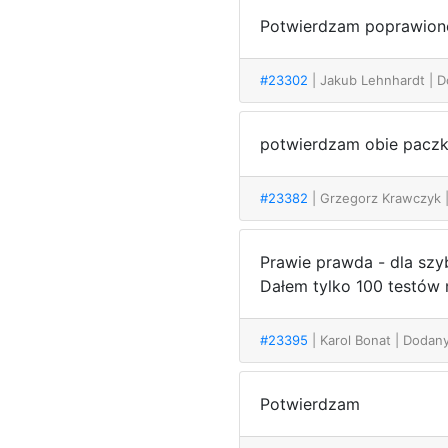
Potwierdzam poprawione
#23302
| Jakub Lehnhardt
| 
potwierdzam obie paczki
#23382
| Grzegorz Krawczyk
Prawie prawda - dla szy
Dałem tylko 100 testó
#23395
| Karol Bonat
| Dodany
Potwierdzam