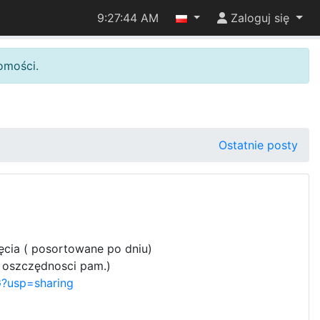
9:27:45 AM
Zaloguj się
omości.
Ostatnie posty
ęcia ( posortowane po dniu)
a oszczędnosci pam.)
?usp=sharing