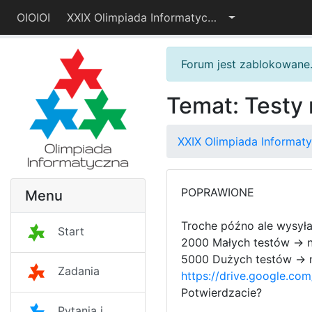
OIOIOI
XXIX Olimpiada Informatyczna – I etap
Forum jest zablokowane
Temat: Testy 
XXIX Olimpiada Informaty
POPRAWIONE
Menu
Troche późno ale wysył
Start
2000 Małych testów -> n
5000 Dużych testów -> n
Zadania
https://drive.google.
Potwierdzacie?
Pytania i