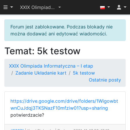
Przełącz widoczność menu
XXIX Olimpiada Informatyczna – I etap
Forum jest zablokowane. Podczas blokady nie
można dodawać ani edytować wiadomości.
Temat: 5k testow
XXIX Olimpiada Informatyczna – I etap
Zadanie Układanie kart
5k testow
Ostatnie posty
https://drive.google.com/drive/folders/1Wigowbt
wnCuJdqj3TKSNazF10mfziw01?usp=sharing
potwierdzacie?