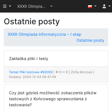
Przełącz widoczność menu
XXXII Olimpiada Informatyczna – I etap
Ostatnie posty
XXXII Olimpiada Informatyczna – I etap
Ostatnie posty
Zakładka pliki i testy
Temat Pliki testowe #92059
|
0
0
| Zofia Mroziuk
|
Dodany: 2024-12-04 09:47:04
Czy jest gdzieś możliwość zobaczenia plików
testowych z Końcowego sprawozdania z
testowania?