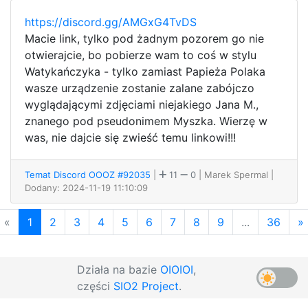
https://discord.gg/AMGxG4TvDS
Macie link, tylko pod żadnym pozorem go nie
otwierajcie, bo pobierze wam to coś w stylu
Watykańczyka - tylko zamiast Papieża Polaka
wasze urządzenie zostanie zalane zabójczo
wyglądającymi zdjęciami niejakiego Jana M.,
znanego pod pseudonimem Myszka. Wierzę w
was, nie dajcie się zwieść temu linkowi!!!
Temat Discord OOOZ #92035
|
11
0
| Marek Spermal
|
Dodany: 2024-11-19 11:10:09
«
1
2
3
4
5
6
7
8
9
...
36
»
Działa na bazie
OIOIOI
,
części
SIO2 Project
.