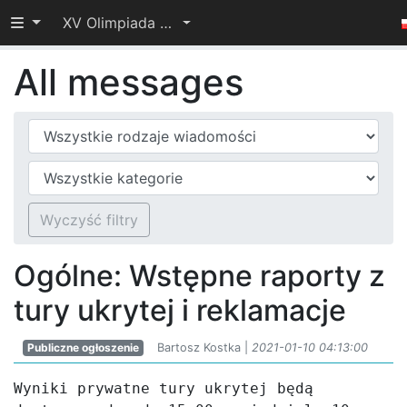
Przełącz widoczność menu
XV Olimpiada Informatyczna Juniorów – I etap
All messages
Typ wiadomości
Kategoria
Wyczyść filtry
Ogólne: Wstępne raporty z
tury ukrytej i reklamacje
Publiczne ogłoszenie
Bartosz Kostka |
2021-01-10 04:13:00
Wyniki prywatne tury ukrytej będą 