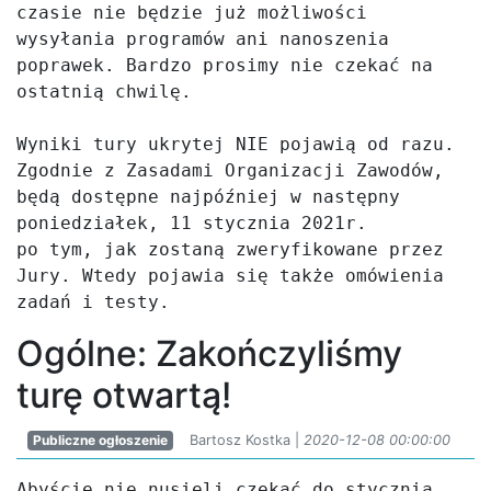
czasie nie będzie już możliwości 
wysyłania programów ani nanoszenia 
poprawek. Bardzo prosimy nie czekać na 
ostatnią chwilę.

Wyniki tury ukrytej NIE pojawią od razu. 
Zgodnie z Zasadami Organizacji Zawodów, 
będą dostępne najpóźniej w następny 
poniedziałek, 11 stycznia 2021r. 

po tym, jak zostaną zweryfikowane przez 
Jury. Wtedy pojawia się także omówienia 
zadań i testy.
Ogólne: Zakończyliśmy
turę otwartą!
Publiczne ogłoszenie
Bartosz Kostka |
2020-12-08 00:00:00
Abyście nie nusieli czekać do stycznia, 