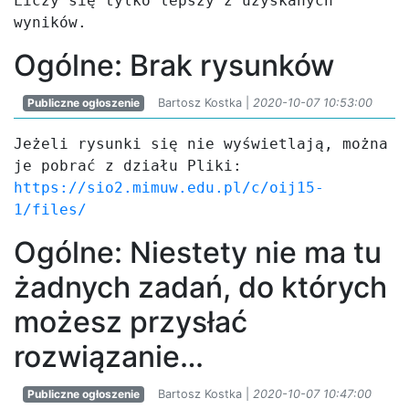
Liczy się tylko lepszy z uzyskanych 
wyników.
Ogólne: Brak rysunków
Publiczne ogłoszenie
Bartosz Kostka |
2020-10-07 10:53:00
Jeżeli rysunki się nie wyświetlają, można 
https://sio2.mimuw.edu.pl/c/oij15-
1/files/
Ogólne: Niestety nie ma tu
żadnych zadań, do których
możesz przysłać
rozwiązanie…
Publiczne ogłoszenie
Bartosz Kostka |
2020-10-07 10:47:00