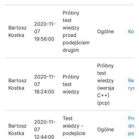
Próbny
test
2020-11-
Bartosz
wiedzy
07
Ogólne
Koni
Kostka
przed
19:56:00
podejściem
drugim
Próbny
test
2020-11-
Próbny
Bartosz
wiedzy
Re: 
07
test
Kostka
(wersja
rys
18:24:00
wiedzy
C++)
(pcp)
Test
Prób
2020-11-
Bartosz
wiedzy -
dru
07
Ogólne
Kostka
podejście
pode
12:44:00