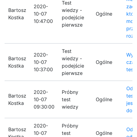
Test
2020-
zada
Bartosz
wiedzy -
10-07
Ogólne
któr
Kostka
podejście
10:47:00
moż
pierwsze
przy
rozw
Test
2020-
Wydł
Bartosz
wiedzy -
10-07
Ogólne
czas
Kostka
podejście
10:37:00
test
pierwsze
Odp:
2020-
Próbny
Bartosz
test
10-07
test
Ogólne
Kostka
jest
09:30:00
wiedzy
doz
2020-
Próbny
Bartosz
Odp:
10-07
test
Ogólne
Kostka
odp