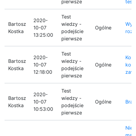
pierwsze
test
Test
2020-
Bartosz
wiedzy -
Wyni
10-07
Ogólne
Kostka
podejście
rozw
13:25:00
pierwsze
Test
2020-
Komu
Bartosz
wiedzy -
10-07
Ogólne
koń
Kostka
podejście
12:18:00
zaw
pierwsze
Test
2020-
Bartosz
wiedzy -
10-07
Ogólne
Brak
Kostka
podejście
10:53:00
pierwsze
Nies
ma t