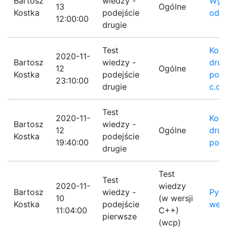
Bartosz
wiedzy -
Wyni
13
Ogólne
Kostka
podejście
odp
12:00:00
drugie
Test
Koni
2020-11-
Bartosz
wiedzy -
drug
12
Ogólne
Kostka
podejście
pode
23:10:00
drugie
c.d.
Test
2020-11-
Koni
Bartosz
wiedzy -
12
Ogólne
drug
Kostka
podejście
19:40:00
pode
drugie
Test
Test
2020-11-
wiedzy
Bartosz
wiedzy -
Pyta
10
(w wersji
Kostka
podejście
wers
11:04:00
C++)
pierwsze
(wcp)