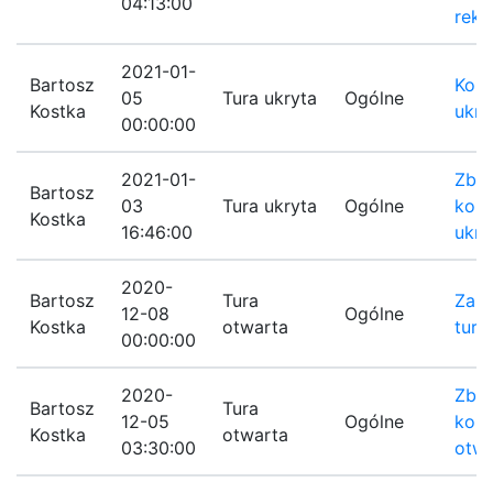
04:13:00
rekl
2021-01-
Bartosz
Koni
05
Tura ukryta
Ogólne
Kostka
ukry
00:00:00
2021-01-
Zbli
Bartosz
03
Tura ukryta
Ogólne
koni
Kostka
16:46:00
ukry
2020-
Bartosz
Tura
Zako
12-08
Ogólne
Kostka
otwarta
turę
00:00:00
2020-
Zbli
Bartosz
Tura
12-05
Ogólne
koni
Kostka
otwarta
03:30:00
otwa