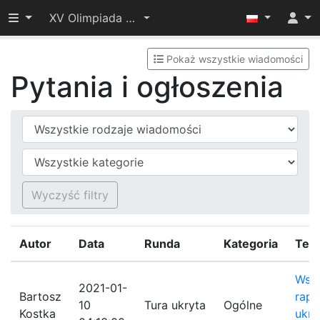
Przełącz widoczność menu
XV Olimpiada Informatyczna Juniorów – I etap
Pokaż wszystkie wiadomości
Pytania i ogłoszenia
Typ wiadomości
Kategoria
Wyczyść filtry
Autor
Data
Runda
Kategoria
Tem
Wst
2021-01-
Bartosz
rapo
10
Tura ukryta
Ogólne
Kostka
ukryt