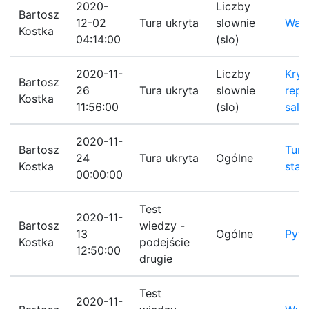
2020-
Liczby
Bartosz
12-02
Tura ukryta
slownie
Wart
Kostka
04:14:00
(slo)
2020-11-
Liczby
Kryt
Bartosz
26
Tura ukryta
slownie
repr
Kostka
11:56:00
(slo)
sald
2020-11-
Bartosz
Tura
24
Tura ukryta
Ogólne
Kostka
start
00:00:00
Test
2020-11-
Bartosz
wiedzy -
13
Ogólne
Pyta
Kostka
podejście
12:50:00
drugie
Test
2020-11-