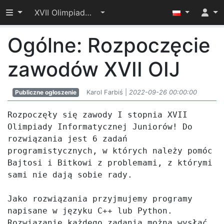
Przełącz widoczność menu
XVII Olimpiada Informatyczna Juniorów – I etap
Ogólne: Rozpoczęcie
zawodów XVII OIJ
Publiczne ogłoszenie
Karol Farbiś |
2022-09-26 00:00:00
Rozpoczęły się zawody I stopnia XVII 
Olimpiady Informatycznej Juniorów! Do 
rozwiązania jest 6 zadań 
programistycznych, w których należy pomóc 
Bajtosi i Bitkowi z problemami, z którymi 
sami nie dają sobie rady. 

Jako rozwiązania przyjmujemy programy 
napisane w języku C++ lub Python. 
Rozwiązanie każdego zadania można wysłać 