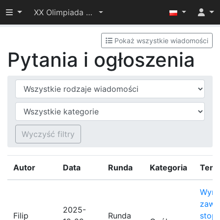
Przełącz widoczność menu
XX Olimpiada Informatyczna Juniorów – I etap
Pokaż wszystkie wiadomości
Pytania i ogłoszenia
Typ wiadomości
Kategoria
Wyczyść filtry
Autor
Data
Runda
Kategoria
Tema
Wyni
zawo
2025-
Filip
Runda
stopn