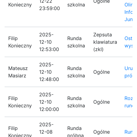
12-22
Ogólne
Konieczny
szkolna
Olim
23:59:00
Infor
Juni
2025-
Zepsuta
Filip
Runda
Ostat
12-10
klawiatura
Konieczny
szkolna
wystą
12:53:00
(zkl)
2025-
Mateusz
Runda
Uruc
12-10
Ogólne
Masiarz
szkolna
prób
12:48:00
2025-
Filip
Runda
Rozp
12-10
Ogólne
Konieczny
szkolna
rundy
12:00:00
2025-
Filip
Runda
12-08
Ogólne
Rund
Konieczny
próbna