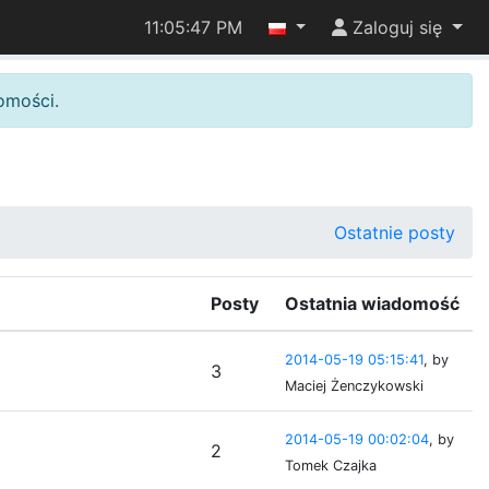
11:05:47 PM
Zaloguj się
omości.
Ostatnie posty
Posty
Ostatnia wiadomość
2014-05-19 05:15:41
, by
3
Maciej Żenczykowski
2014-05-19 00:02:04
, by
2
Tomek Czajka