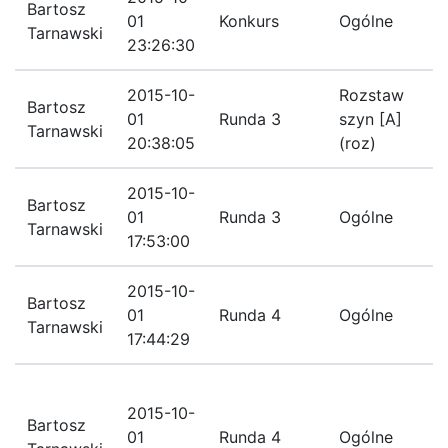
Bartosz
01
Konkurs
Ogólne
Tarnawski
p
23:26:30
2015-10-
Rozstaw
Bartosz
01
Runda 3
szyn [A]
O
Tarnawski
20:38:05
(roz)
2015-10-
O
Bartosz
01
Runda 3
Ogólne
u
Tarnawski
17:53:00
p
2015-10-
Bartosz
O
01
Runda 4
Ogólne
Tarnawski
17:44:29
B
2015-10-
u
Bartosz
01
Runda 4
Ogólne
p