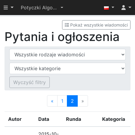
Przełącz widoczność menu
Potyczki Algorytmiczne 2015
Pokaż wszystkie wiadomości
Pytania i ogłoszenia
Typ wiadomości
Kategoria
Wyczyść filtry
«
1
2
»
Autor
Data
Runda
Kategoria
2015-10-