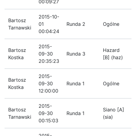
00:09:27
r
2015-10-
Bartosz
01
Runda 2
Ogólne
K
Tarnawski
00:04:24
2015-
Bartosz
Hazard
09-30
Runda 3
R
Kostka
[B] (haz)
20:35:23
2015-
Bartosz
R
09-30
Runda 1
Ogólne
Kostka
i
12:00:00
2015-
Bartosz
Siano [A]
09-30
Runda 1
z
Tarnawski
(sia)
00:15:03
2015-