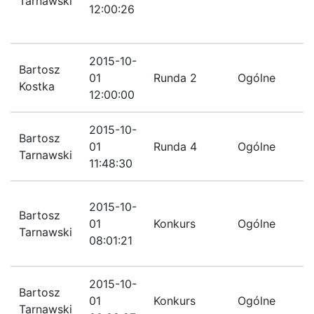
Tarnawski
12:00:26
r
2015-10-
Bartosz
R
01
Runda 2
Ogólne
Kostka
r
12:00:00
2015-10-
L
Bartosz
01
Runda 4
Ogólne
z
Tarnawski
11:48:30
r
Z
2015-10-
Bartosz
r
01
Konkurs
Ogólne
Tarnawski
k
08:01:21
b
2015-10-
B
Bartosz
01
Konkurs
Ogólne
Tarnawski