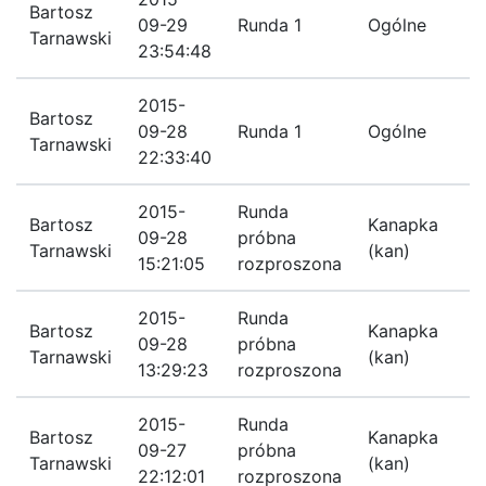
Bartosz
09-29
Runda 1
Ogólne
R
Tarnawski
23:54:48
2015-
U
Bartosz
09-28
Runda 1
Ogólne
p
Tarnawski
22:33:40
z
2015-
Runda
B
Bartosz
Kanapka
09-28
próbna
t
Tarnawski
(kan)
15:21:05
rozproszona
n
2015-
Runda
Bartosz
Kanapka
P
09-28
próbna
Tarnawski
(kan)
z
13:29:23
rozproszona
2015-
Runda
Bartosz
Kanapka
09-27
próbna
P
Tarnawski
(kan)
22:12:01
rozproszona