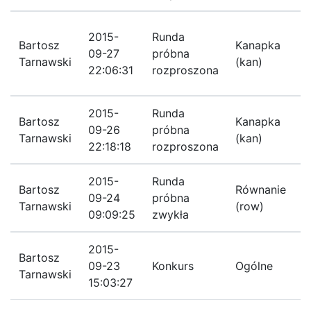
Z
2015-
Runda
Bartosz
Kanapka
p
09-27
próbna
Tarnawski
(kan)
r
22:06:31
rozproszona
p
2015-
Runda
L
Bartosz
Kanapka
09-26
próbna
p
Tarnawski
(kan)
22:18:18
rozproszona
2015-
Runda
Bartosz
Równanie
Z
09-24
próbna
Tarnawski
(row)
z
09:09:25
zwykła
2015-
Bartosz
N
09-23
Konkurs
Ogólne
Tarnawski
J
15:03:27