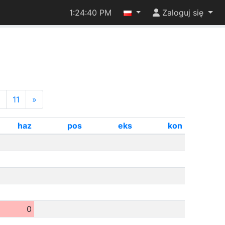
1:24:41 PM
Zaloguj się
11
»
haz
pos
eks
kon
0