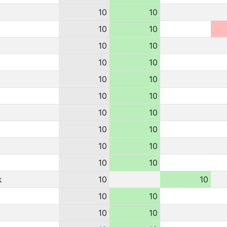
10
10
10
10
10
10
10
10
10
10
10
10
10
10
10
10
10
10
10
10
k
10
10
10
10
10
10