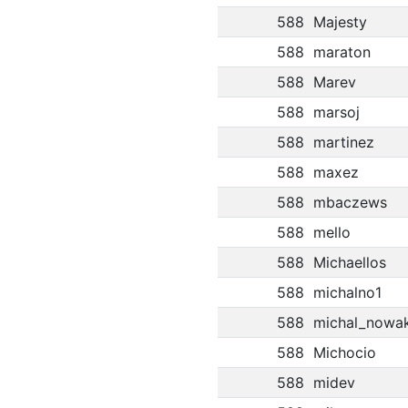
588
Majesty
588
maraton
588
Marev
588
marsoj
588
martinez
588
maxez
588
mbaczews
588
mello
588
Michaellos
588
michalno1
588
michal_nowa
588
Michocio
588
midev