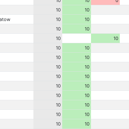
10
10
0
10
10
natow
10
10
10
10
10
10
10
10
10
10
10
10
10
10
10
10
10
10
10
10
10
10
10
10