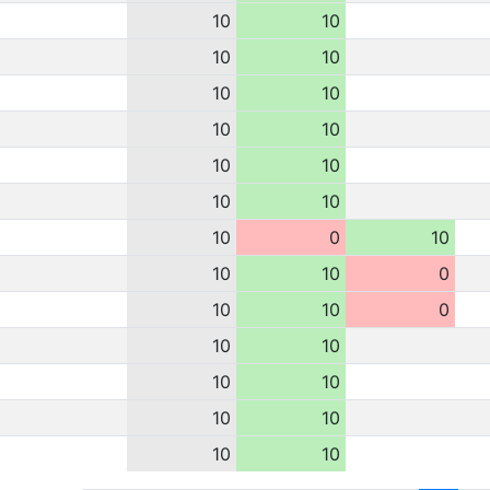
10
10
10
10
10
10
10
10
10
10
10
10
10
0
10
10
10
0
10
10
0
10
10
10
10
10
10
10
10