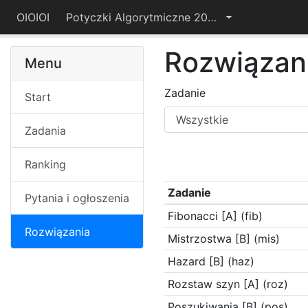
OIOIOI
Potyczki Algorytmiczne 2015
Rozwiązan
Menu
Zadanie
Start
Zadania
Ranking
Zadanie
Pytania i ogłoszenia
Fibonacci [A] (fib)
Rozwiązania
Mistrzostwa [B] (mis)
Hazard [B] (haz)
Rozstaw szyn [A] (roz)
Poszukiwania [B] (pos)