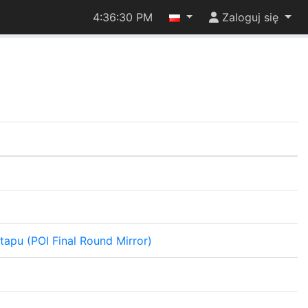
4:36:30 PM
Zaloguj się
etapu (POI Final Round Mirror)