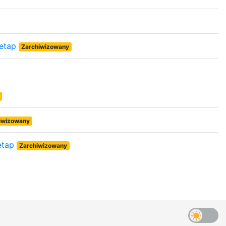
 etap
Zarchiwizowany
iwizowany
 etap
Zarchiwizowany