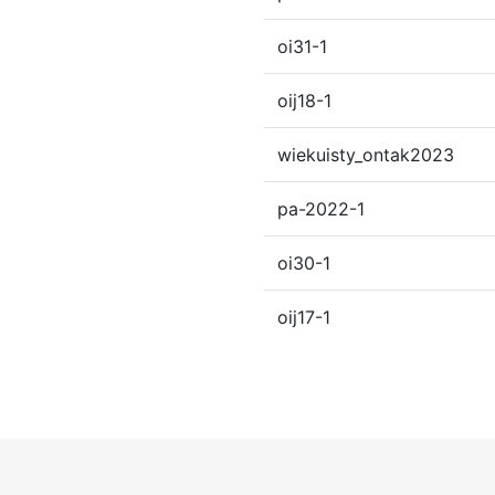
oi31-1
oij18-1
wiekuisty_ontak2023
pa-2022-1
oi30-1
oij17-1