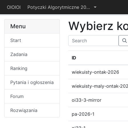
OIOIOI
Potyczki Algorytmiczne 2016
Wybierz k
Menu
Start
Zadania
ID
Ranking
wiekuisty-ontak-2026
Pytania i ogłoszenia
wiekuisty-maly-ontak-20
Forum
oi33-3-mirror
Rozwiązania
pa-2026-1