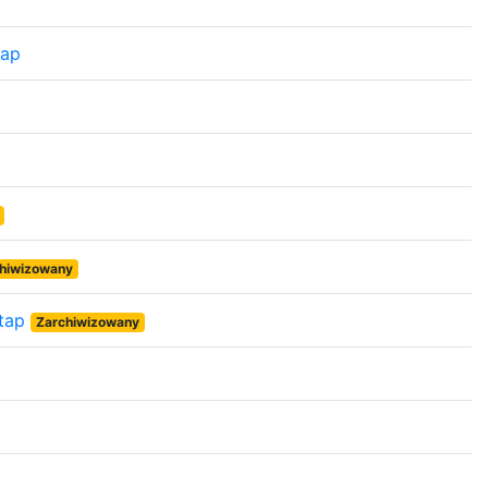
tap
hiwizowany
etap
Zarchiwizowany