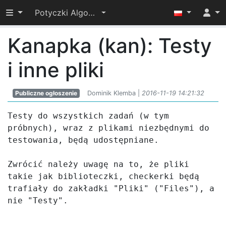
Przełącz widoczność menu
Potyczki Algorytmiczne 2016
Kanapka (kan): Testy
i inne pliki
Publiczne ogłoszenie
Dominik Klemba |
2016-11-19 14:21:32
Testy do wszystkich zadań (w tym 
próbnych), wraz z plikami niezbędnymi do 
testowania, będą udostępniane.

Zwrócić należy uwagę na to, że pliki 
takie jak biblioteczki, checkerki będą 
trafiały do zakładki "Pliki" ("Files"), a 
nie "Testy".