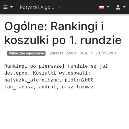
Przełącz widoczność menu
Potyczki Algorytmiczne 2016
Ogólne: Rankingi i
koszulki po 1. rundzie
Publiczne ogłoszenie
Bartosz Kostka |
2016-11-23 12:00:01
Rankingi po pierwszej rundzie są już 
dostępne. Koszulki wylosowali: 
patyczki_alergiczne, piotrn2000, 
jan_tabasz, addro1, oraz lukmaz.