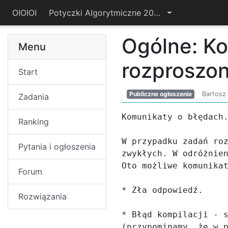
OIOIOI
Potyczki Algorytmiczne 2016
Ogólne: K
Menu
rozproszo
Start
Publiczne ogłoszenie
Bartosz
Zadania
Komunikaty o błędach.
Ranking
W przypadku zadań roz
Pytania i ogłoszenia
zwykłych. W odróżnien
Oto możliwe komunikat
Forum
* Zła odpowiedź. 

Rozwiązania
* Błąd kompilacji - s
(przypominamy, że w p