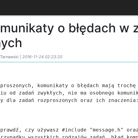
omunikaty o błędach w 
nych
 Tarnawski |
2016-11-24 02:23:20


proszonych, komunikaty o błędach mają trochę 
iu od zadań zwykłych, nie ma osobnego komunik
y dla zadań rozproszonych oraz ich znaczenia:
prawdź, czy używasz #include "message.h" oraz
rzypadku wszystkich rodzajów zadań, błąd komp