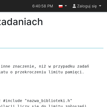
6:40:58 PM
Zaloguj się
zadaniach
inne znaczenie, niż w przypadku zadań 
atu o przekroczeniu limitu pamięci.



 #include "nazwa_biblioteki.h" 
ilacji liczy się do limitu zgłoszeń). 
