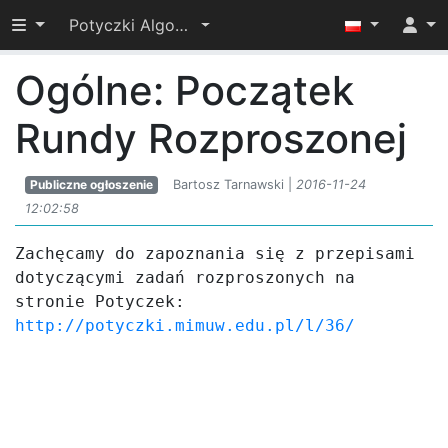
Przełącz widoczność menu
Potyczki Algorytmiczne 2016
Ogólne: Początek
Rundy Rozproszonej
Publiczne ogłoszenie
Bartosz Tarnawski |
2016-11-24
12:02:58
Zachęcamy do zapoznania się z przepisami 
dotyczącymi zadań rozproszonych na 
http://potyczki.mimuw.edu.pl/l/36/