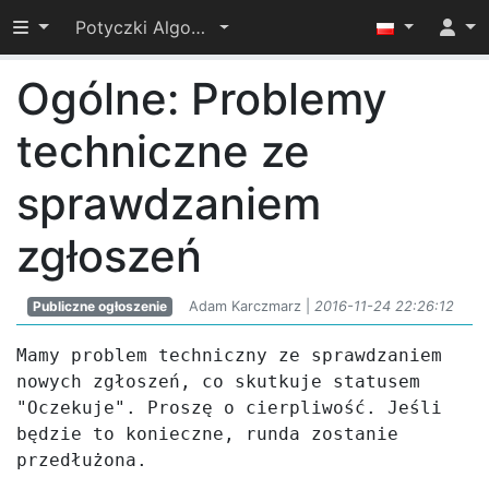
Przełącz widoczność menu
Potyczki Algorytmiczne 2016
Ogólne: Problemy
techniczne ze
sprawdzaniem
zgłoszeń
Publiczne ogłoszenie
Adam Karczmarz |
2016-11-24 22:26:12
Mamy problem techniczny ze sprawdzaniem 
nowych zgłoszeń, co skutkuje statusem 
"Oczekuje". Proszę o cierpliwość. Jeśli 
będzie to konieczne, runda zostanie 
przedłużona.