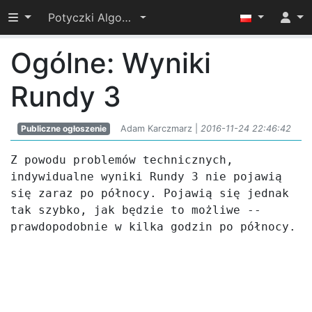
Przełącz widoczność menu
Potyczki Algorytmiczne 2016
Ogólne: Wyniki
Rundy 3
Publiczne ogłoszenie
Adam Karczmarz |
2016-11-24 22:46:42
Z powodu problemów technicznych, 
indywidualne wyniki Rundy 3 nie pojawią 
się zaraz po północy. Pojawią się jednak 
tak szybko, jak będzie to możliwe -- 
prawdopodobnie w kilka godzin po północy.