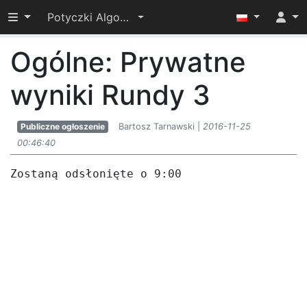
Przełącz widoczność menu
Potyczki Algorytmiczne 2016
Ogólne: Prywatne
wyniki Rundy 3
Publiczne ogłoszenie
Bartosz Tarnawski |
2016-11-25
00:46:40
Zostaną odsłonięte o 9:00