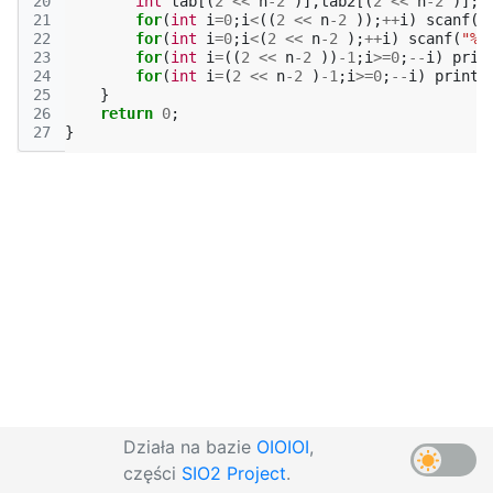
20
int
tab
[(
2
<<
n
-2
)],
tab2
[(
2
<<
n
-2
)];
21
for
(
int
i
=
0
;
i
<
((
2
<<
n
-2
));
++
i
)
scanf
(
"
22
for
(
int
i
=
0
;
i
<
(
2
<<
n
-2
);
++
i
)
scanf
(
"%d
23
for
(
int
i
=
((
2
<<
n
-2
))
-1
;
i
>=
0
;
--
i
)
prin
24
for
(
int
i
=
(
2
<<
n
-2
)
-1
;
i
>=
0
;
--
i
)
printf
25
}
26
return
0
;
27
}
Działa na bazie
OIOIOI
,
części
SIO2 Project
.