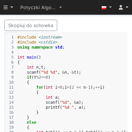
Przełącz widoczność menu
Potyczki Algorytmiczne 2016
Skopiuj do schowka
 1
#include
<iostream>
 2
#include
<cstdio>
 3
using
namespace
std
;
 4
 5
int
main
()
 6
{
 7
int
n
,
t
;
 8
scanf
(
"%d %d"
,
&
n
,
&
t
);
 9
if
(
t
%
2
==
0
)
10
{
11
for
(
int
i
=
0
;
i
<
(
2
<<
n
-1
);
++
i
)
12
{
13
int
a
;
14
scanf
(
"%d"
,
&
a
);
15
printf
(
"%d "
,
a
);
16
}
17
}
18
else
19
{