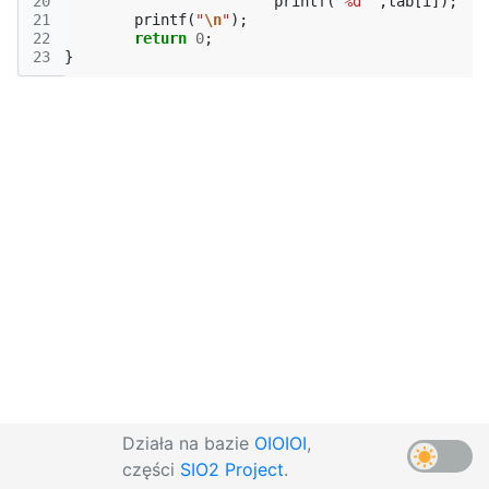
20
printf
(
"%d "
,
tab
[
i
]);
21
printf
(
"
\n
"
);
22
return
0
;
23
}
Działa na bazie
OIOIOI
,
części
SIO2 Project
.