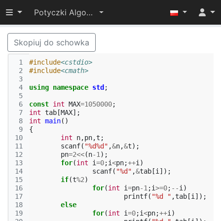
Przełącz widoczność menu
Potyczki Algorytmiczne 2016
Skopiuj do schowka
 1
#include
<cstdio>
 2
#include
<cmath>
 3
 4
using
namespace
std
;
 5
 6
const
int
MAX
=
1050000
;
 7
int
tab
[
MAX
];
 8
int
main
()
 9
{
10
int
n
,
pn
,
t
;
11
scanf
(
"%d%d"
,
&
n
,
&
t
);
12
pn
=
2
<<
(
n
-1
);
13
for
(
int
i
=
0
;
i
<
pn
;
++
i
)
14
scanf
(
"%d"
,
&
tab
[
i
]);
15
if
(
t
%
2
)
16
for
(
int
i
=
pn
-1
;
i
>=
0
;
--
i
)
17
printf
(
"%d "
,
tab
[
i
]);
18
else
19
for
(
int
i
=
0
;
i
<
pn
;
++
i
)