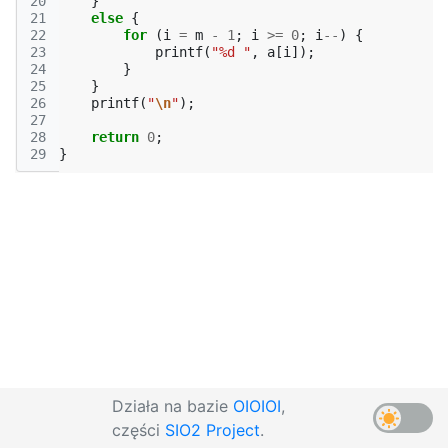
20
}
21
else
{
22
for
(
i
=
m
-
1
;
i
>=
0
;
i
--
)
{
23
printf
(
"%d "
,
a
[
i
]);
24
}
25
}
26
printf
(
"
\n
"
);
27
28
return
0
;
29
}
Działa na bazie
OIOIOI
,
części
SIO2 Project
.