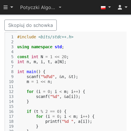
Przełącz widoczność menu
Potyczki Algorytmiczne 2016
Skopiuj do schowka
 1
#include
<bits/stdc++.h>
 2
 3
using
namespace
std
;
 4
 5
const
int
N
=
1
<<
20
;
 6
int
n
,
m
,
i
,
t
,
a
[
N
];
 7
 8
int
main
()
{
 9
scanf
(
"%d%d"
,
&
n
,
&
t
);
10
m
=
1
<<
n
;
11
12
for
(
i
=
0
;
i
<
m
;
i
++
)
{
13
scanf
(
"%d"
,
&
a
[
i
]);
14
}
15
16
if
(
t
%
2
==
0
)
{
17
for
(
i
=
0
;
i
<
m
;
i
++
)
{
18
printf
(
"%d "
,
a
[
i
]);
19
}