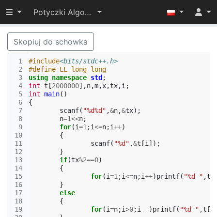
Przełącz widoczność menu
Potyczki Algorytmiczne 2016
Skopiuj do schowka
 1
#include
<bits/stdc++.h>
 2
#define LL long long
 3
using
namespace
std
;
 4
int
t
[
2000000
],
n
,
m
,
x
,
tx
,
i
;
 5
int
main
()
 6
{
 7
scanf
(
"%d%d"
,
&
n
,
&
tx
);
 8
n
=
1
<<
n
;
 9
for
(
i
=
1
;
i
<=
n
;
i
++
)
10
{
11
scanf
(
"%d"
,
&
t
[
i
]);
12
}
13
if
(
tx
%
2
==
0
)
14
{
15
for
(
i
=
1
;
i
<=
n
;
i
++
)
printf
(
"%d "
,
t
[
16
}
17
else
18
{
19
for
(
i
=
n
;
i
>
0
;
i
--
)
printf
(
"%d "
,
t
[
i