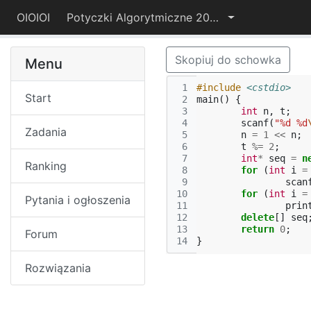
OIOIOI
Potyczki Algorytmiczne 2016
Skopiuj do schowka
Menu
 1
#include
<cstdio>
Start
 2
main
()
{
 3
int
n
,
t
;
 4
scanf
(
"%d %d
Zadania
 5
n
=
1
<<
n
;
 6
t
%=
2
;
 7
int
*
seq
=
n
Ranking
 8
for
(
int
i
=
 9
scan
10
for
(
int
i
=
Pytania i ogłoszenia
11
prin
12
delete
[]
seq
13
return
0
;
Forum
14
}
Rozwiązania