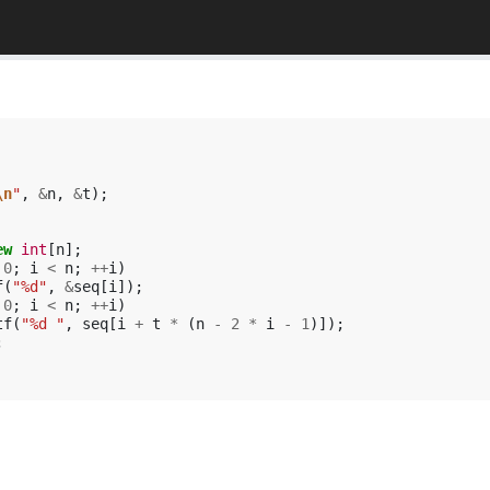
\n
"
,
&
n
,
&
t
);
ew
int
[
n
];
0
;
i
<
n
;
++
i
)
f
(
"%d"
,
&
seq
[
i
]);
0
;
i
<
n
;
++
i
)
tf
(
"%d "
,
seq
[
i
+
t
*
(
n
-
2
*
i
-
1
)]);
;