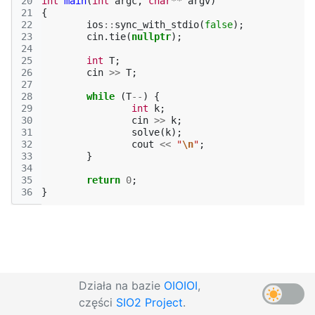
20
int
main
(
int
argc
,
char
**
argv
)
21
{
22
ios
::
sync_with_stdio
(
false
);
23
cin
.
tie
(
nullptr
);
24
25
int
T
;
26
cin
>>
T
;
27
28
while
(
T
--
)
{
29
int
k
;
30
cin
>>
k
;
31
solve
(
k
);
32
cout
<<
"
\n
"
;
33
}
34
35
return
0
;
36
}
Działa na bazie
OIOIOI
,
części
SIO2 Project
.