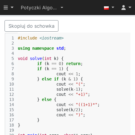
Przełącz widoczność menu
Potyczki Algorytmiczne 2016
Skopiuj do schowka
 1
#include
<iostream>
 2
 3
using
namespace
std
;
 4
 5
void
solve
(
int
k
)
{
 6
if
(
k
==
0
)
return
;
 7
if
(
k
==
1
)
{
 8
cout
<<
1
;
 9
}
else
if
(
k
&
1
)
{
10
cout
<<
"("
;
11
solve
(
k
-1
);
12
cout
<<
"+1)"
;
13
}
else
{
14
cout
<<
"((1+1)*"
;
15
solve
(
k
/
2
);
16
cout
<<
")"
;
17
}
18
}
19