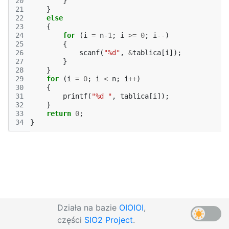
20
}
21
}
22
else
23
{
24
for
(
i
=
n
-1
;
i
>=
0
;
i
--
)
25
{
26
scanf
(
"%d"
,
&
tablica
[
i
]);
27
}
28
}
29
for
(
i
=
0
;
i
<
n
;
i
++
)
30
{
31
printf
(
"%d "
,
tablica
[
i
]);
32
}
33
return
0
;
34
}
Działa na bazie
OIOIOI
,
części
SIO2 Project
.