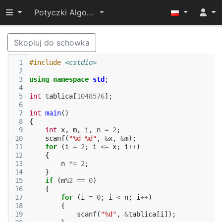
Przełącz widoczność menu
Potyczki Algorytmiczne 2016
Skopiuj do schowka
 1
#include
<cstdio>
 2
 3
using
namespace
std
;
 4
 5
int
tablica
[
1048576
];
 6
 7
int
main
()
 8
{
 9
int
x
,
m
,
i
,
n
=
2
;
10
scanf
(
"%d %d"
,
&
x
,
&
m
);
11
for
(
i
=
2
;
i
<=
x
;
i
++
)
12
{
13
n
*=
2
;
14
}
15
if
(
m
%
2
==
0
)
16
{
17
for
(
i
=
0
;
i
<
n
;
i
++
)
18
{
19
scanf
(
"%d"
,
&
tablica
[
i
]);