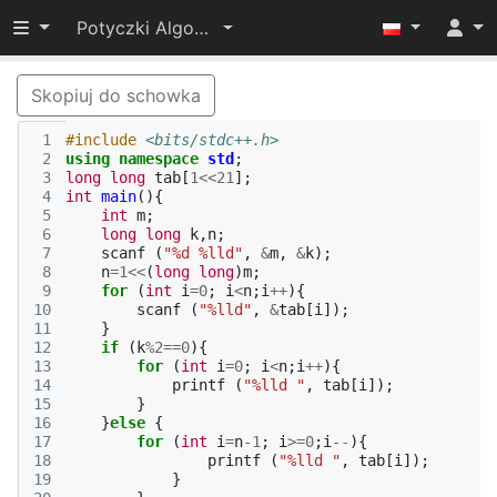
Przełącz widoczność menu
Potyczki Algorytmiczne 2016
Skopiuj do schowka
 1
#include
<bits/stdc++.h>
 2
using
namespace
std
;
 3
long
long
tab
[
1
<<
21
];
 4
int
main
(){
 5
int
m
;
 6
long
long
k
,
n
;
 7
scanf
(
"%d %lld"
,
&
m
,
&
k
);
 8
n
=
1
<<
(
long
long
)
m
;
 9
for
(
int
i
=
0
;
i
<
n
;
i
++
){
10
scanf
(
"%lld"
,
&
tab
[
i
]);
11
}
12
if
(
k
%
2
==
0
){
13
for
(
int
i
=
0
;
i
<
n
;
i
++
){
14
printf
(
"%lld "
,
tab
[
i
]);
15
}
16
}
else
{
17
for
(
int
i
=
n
-1
;
i
>=
0
;
i
--
){
18
printf
(
"%lld "
,
tab
[
i
]);
19
}