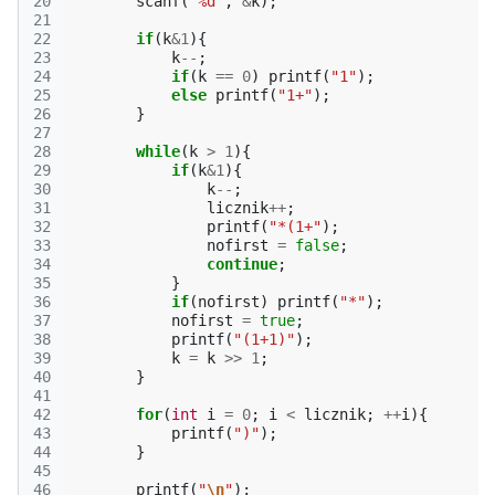
20
scanf
(
"%d"
,
&
k
);
21
22
if
(
k
&
1
){
23
k
--
;
24
if
(
k
==
0
)
printf
(
"1"
);
25
else
printf
(
"1+"
);
26
}
27
28
while
(
k
>
1
){
29
if
(
k
&
1
){
30
k
--
;
31
licznik
++
;
32
printf
(
"*(1+"
);
33
nofirst
=
false
;
34
continue
;
35
}
36
if
(
nofirst
)
printf
(
"*"
);
37
nofirst
=
true
;
38
printf
(
"(1+1)"
);
39
k
=
k
>>
1
;
40
}
41
42
for
(
int
i
=
0
;
i
<
licznik
;
++
i
){
43
printf
(
")"
);
44
}
45
46
printf
(
"
\n
"
);