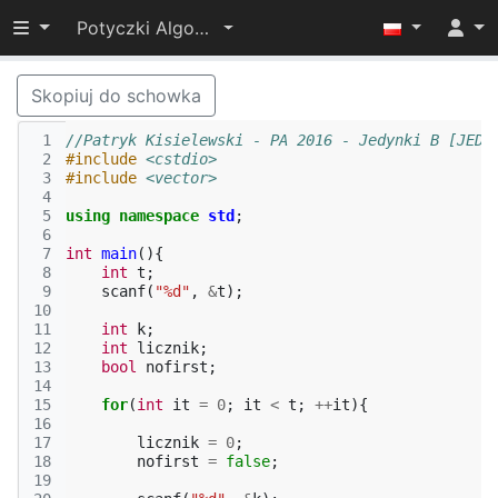
Przełącz widoczność menu
Potyczki Algorytmiczne 2016
Skopiuj do schowka
 1
//Patryk Kisielewski - PA 2016 - Jedynki B [JED]
 2
#include
<cstdio>
 3
#include
<vector>
 4
 5
using
namespace
std
;
 6
 7
int
main
(){
 8
int
t
;
 9
scanf
(
"%d"
,
&
t
);
10
11
int
k
;
12
int
licznik
;
13
bool
nofirst
;
14
15
for
(
int
it
=
0
;
it
<
t
;
++
it
){
16
17
licznik
=
0
;
18
nofirst
=
false
;
19