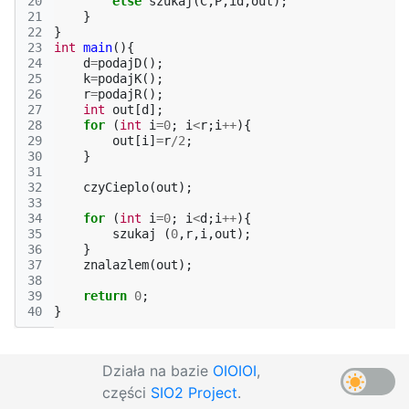
20
else
szukaj
(
C
,
P
,
id
,
out
);
21
}
22
}
23
int
main
(){
24
d
=
podajD
();
25
k
=
podajK
();
26
r
=
podajR
();
27
int
out
[
d
];
28
for
(
int
i
=
0
;
i
<
r
;
i
++
){
29
out
[
i
]
=
r
/
2
;
30
}
31
32
czyCieplo
(
out
);
33
34
for
(
int
i
=
0
;
i
<
d
;
i
++
){
35
szukaj
(
0
,
r
,
i
,
out
);
36
}
37
znalazlem
(
out
);
38
39
return
0
;
40
}
Działa na bazie
OIOIOI
,
części
SIO2 Project
.