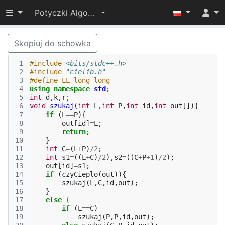
Przełącz widoczność menu
Potyczki Algorytmiczne 2016
Skopiuj do schowka
 1
#include
<bits/stdc++.h>
 2
#include
"cielib.h"
 3
#define LL long long
 4
using
namespace
std
;
 5
int
d
,
k
,
r
;
 6
void
szukaj
(
int
L
,
int
P
,
int
id
,
int
out
[]){
 7
if
(
L
==
P
){
 8
out
[
id
]
=
L
;
 9
return
;
10
}
11
int
C
=
(
L
+
P
)
/
2
;
12
int
s1
=
((
L
+
C
)
/
2
),
s2
=
((
C
+
P
+
1
)
/
2
);
13
out
[
id
]
=
s1
;
14
if
(
czyCieplo
(
out
)){
15
szukaj
(
L
,
C
,
id
,
out
);
16
}
17
else
{
18
if
(
L
==
C
)
19
szukaj
(
P
,
P
,
id
,
out
);