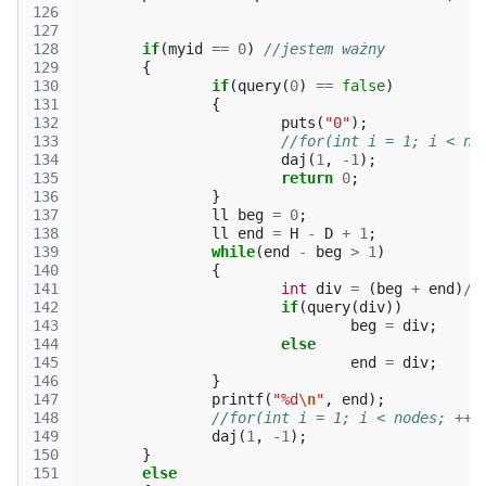
126
127
128
if
(
myid
==
0
)
//jestem ważny
129
{
130
if
(
query
(
0
)
==
false
)
131
{
132
puts
(
"0"
);
133
//for(int i = 1; i < no
134
daj
(
1
,
-1
);
135
return
0
;
136
}
137
ll
beg
=
0
;
138
ll
end
=
H
-
D
+
1
;
139
while
(
end
-
beg
>
1
)
140
{
141
int
div
=
(
beg
+
end
)
/
2
142
if
(
query
(
div
))
143
beg
=
div
;
144
else
145
end
=
div
;
146
}
147
printf
(
"%d
\n
"
,
end
);
148
//for(int i = 1; i < nodes; ++i
149
daj
(
1
,
-1
);
150
}
151
else