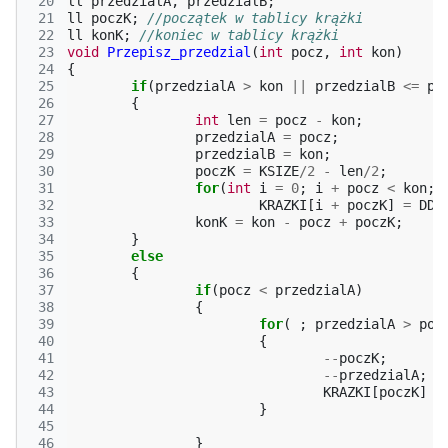
 20
ll
przedzialA
,
przedzialB
;
 21
ll
poczK
;
//początek w tablicy krążki
 22
ll
konK
;
//koniec w tablicy krążki
 23
void
Przepisz_przedzial
(
int
pocz
,
int
kon
)
 24
{
 25
if
(
przedzialA
>
kon
||
przedzialB
<=
po
 26
{
 27
int
len
=
pocz
-
kon
;
 28
przedzialA
=
pocz
;
 29
przedzialB
=
kon
;
 30
poczK
=
KSIZE
/
2
-
len
/
2
;
 31
for
(
int
i
=
0
;
i
+
pocz
<
kon
;
 32
KRAZKI
[
i
+
poczK
]
=
DDi
 33
konK
=
kon
-
pocz
+
poczK
;
 34
}
 35
else
 36
{
 37
if
(
pocz
<
przedzialA
)
 38
{
 39
for
(
;
przedzialA
>
poc
 40
{
 41
--
poczK
;
 42
--
przedzialA
;
 43
KRAZKI
[
poczK
]
=
 44
}
 45
 46
}