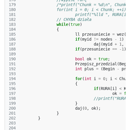
179
/*printf("Chunk = %d\n", Chunk)
180
		for(int i = 0; i < Chunk; ++i)
181
			printf("%lld ", RURA[i]
182
// CHYBA działa
183
while
(
true
)
184
{
185
ll
przesuniecie
=
wez
(
m
186
if
(
myid
!=
nodes
-
1
)
187
daj
(
myid
+
1
,
p
188
if
(
przesuniecie
==
-1
)
189
190
bool
ok
=
true
;
191
Przepisz_przedzial
(
Begi
192
int
plus
=
(
Begin
-
prz
193
194
for
(
int
i
=
0
;
i
<
Chun
195
{
196
if
(
RURA
[
i
]
<
KR
197
ok
=
fa
198
//printf("RURA[
199
}
200
daj
(
0
,
ok
);
201
}
202
}
203
204