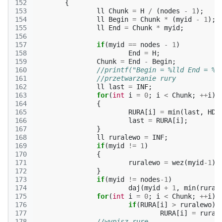
152
{
153
ll
Chunk
=
H
/
(
nodes
-
1
);
154
ll
Begin
=
Chunk
*
(
myid
-
1
);
155
ll
End
=
Chunk
*
myid
;
156
157
if
(
myid
==
nodes
-
1
)
158
End
=
H
;
159
Chunk
=
End
-
Begin
;
160
//printf("Begin = %lld End = %l
161
//przetwarzanie rury
162
ll
last
=
INF
;
163
for
(
int
i
=
0
;
i
<
Chunk
;
++
i
)
164
{
165
RURA
[
i
]
=
min
(
last
,
HDi
166
last
=
RURA
[
i
];
167
}
168
ll
ruralewo
=
INF
;
169
if
(
myid
!=
1
)
170
{
171
ruralewo
=
wez
(
myid
-1
);
172
}
173
if
(
myid
!=
nodes
-1
)
174
daj
(
myid
+
1
,
min
(
rural
175
for
(
int
i
=
0
;
i
<
Chunk
;
++
i
)
176
if
(
RURA
[
i
]
>
ruralewo
)
177
RURA
[
i
]
=
rural
178
//wypisz rurę