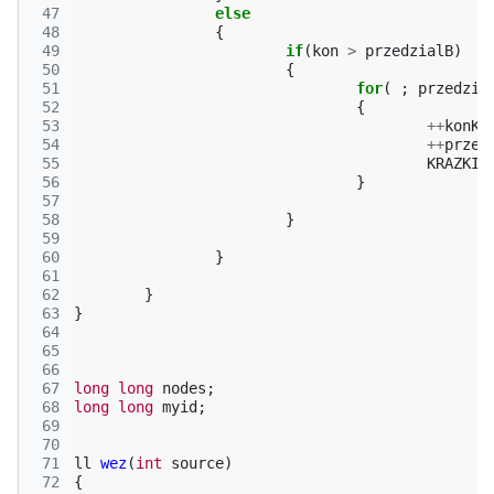
 47
else
 48
{
 49
if
(
kon
>
przedzialB
)
 50
{
 51
for
(
;
przedzia
 52
{
 53
++
konK
;
 54
++
przed
 55
KRAZKI
[
 56
}
 57
 58
}
 59
 60
}
 61
 62
}
 63
}
 64
 65
 66
 67
long
long
nodes
;
 68
long
long
myid
;
 69
 70
 71
ll
wez
(
int
source
)
 72
{