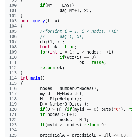
 99
{
100
if
(
MY
!=
LAST
)
101
daj
(
MY
+
1
,
x
);
102
}
103
bool
query
(
ll
x
)
104
{
105
//for(int i = 1; i < nodes; ++i)
106
//	daj(i, x);
107
daj
(
1
,
x
);
108
bool
ok
=
true
;
109
for
(
int
i
=
1
;
i
<
nodes
;
++
i
)
110
if
(
wez
(
i
)
==
0
)
111
ok
=
false
;
112
return
ok
;
113
}
114
int
main
()
115
{
116
nodes
=
NumberOfNodes
();
117
myid
=
MyNodeId
();
118
H
=
PipeHeight
();
119
D
=
NumberOfDiscs
();
120
if
(
D
>
H
)
{
if
(
myid
==
0
)
puts
(
"0"
);
ret
121
if
(
nodes
>
H
+
1
)
122
nodes
=
H
+
1
;
123
if
(
myid
>=
nodes
)
return
0
;
124
125
przedzialA
=
przedzialB
=
1l
l
<<
60
;