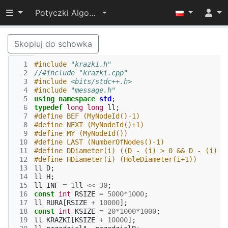
Przełącz widoczność menu
Potyczki Algorytmiczne 2016
Skopiuj do schowka
  1
#include
"krazki.h"
  2
//#include "krazki.cpp"
  3
#include
<bits/stdc++.h>
  4
#include
"message.h"
  5
using
namespace
std
;
  6
typedef
long
long
ll
;
  7
#define BEF (MyNodeId()-1)
  8
#define NEXT (MyNodeId()+1)
  9
#define MY (MyNodeId())
 10
#define LAST (NumberOfNodes()-1)
 11
#define DDiameter(i) ((D - (i) > 0 && D - (i) <
 12
#define HDiameter(i) (HoleDiameter(i+1)) 
 13
ll
D
;
 14
ll
H
;
 15
ll
INF
=
1l
l
<<
30
;
 16
const
int
RSIZE
=
5000
*
1000
;
 17
ll
RURA
[
RSIZE
+
10000
];
 18
const
int
KSIZE
=
20
*
1000
*
1000
;
 19
ll
KRAZKI
[
KSIZE
+
10000
];