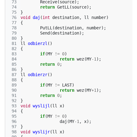
 73
Receive
(
source
);
 74
return
GetLL
(
source
);
 75
}
 76
void
daj
(
int
destination
,
ll
number
)
 77
{
 78
PutLL
(
destination
,
number
);
 79
Send
(
destination
);
 80
}
 81
ll
odbierzl
()
 82
{
 83
if
(
MY
!=
0
)
 84
return
wez
(
MY
-1
);
 85
return
0
;
 86
}
 87
ll
odbierzr
()
 88
{
 89
if
(
MY
!=
LAST
)
 90
return
wez
(
MY
+
1
);
 91
return
0
;
 92
}
 93
void
wyslijl
(
ll
x
)
 94
{
 95
if
(
MY
!=
0
)
 96
daj
(
MY
-1
,
x
);
 97
}
 98
void
wyslijr
(
ll
x
)