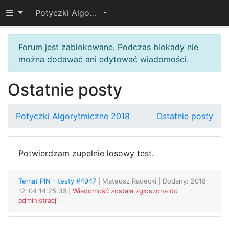
Przełącz widoczność menu
Potyczki Algorytmiczne 2018
Forum jest zablokowane. Podczas blokady nie
można dodawać ani edytować wiadomości.
Ostatnie posty
Potyczki Algorytmiczne 2018
Ostatnie posty
Potwierdzam zupełnie losowy test.
Temat PIN - testy #4947
| Mateusz Radecki
| Dodany: 2018-
12-04 14:25:36 |
Wiadomość została zgłoszona do
administracji