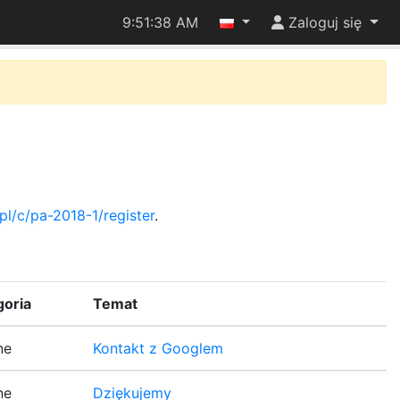
9:51:38 AM
Zaloguj się
pl/c/pa-2018-1/register
.
goria
Temat
ne
Kontakt z Googlem
ne
Dziękujemy