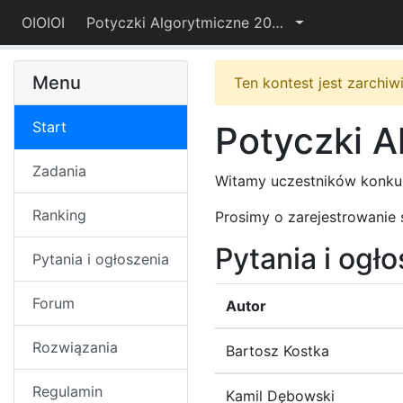
OIOIOI
Potyczki Algorytmiczne 2018
Menu
Ten kontest jest zarchi
Start
Potyczki A
Zadania
Witamy uczestników konk
Ranking
Prosimy o zarejestrowanie 
Pytania i ogł
Pytania i ogłoszenia
Forum
Autor
Rozwiązania
Bartosz Kostka
Regulamin
Kamil Dębowski