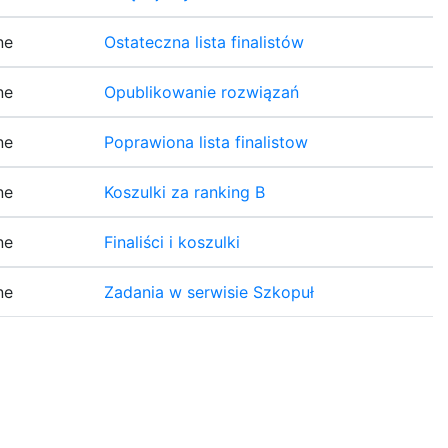
ne
Ostateczna lista finalistów
ne
Opublikowanie rozwiązań
ne
Poprawiona lista finalistow
ne
Koszulki za ranking B
ne
Finaliści i koszulki
ne
Zadania w serwisie Szkopuł