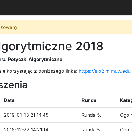
wizowany.
lgorytmiczne 2018
ursu
Potyczki Algorytmiczne
!
się korzystając z poniższego linka:
https://sio2.mimuw.edu.
oszenia
Data
Runda
Kate
2019-01-13 21:14:45
Runda 5.
Ogól
2018-12-22 14:21:14
Runda 5.
Ogól