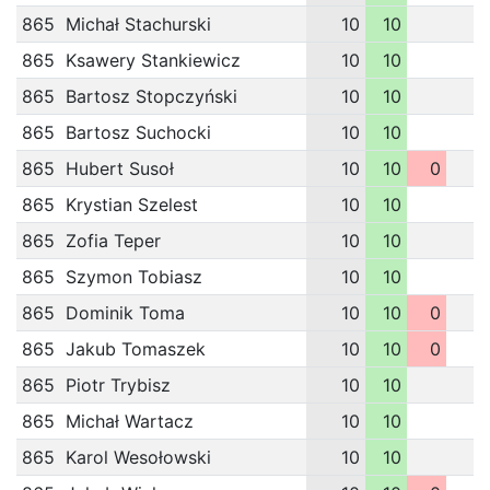
865
Michał Stachurski
10
10
865
Ksawery Stankiewicz
10
10
865
Bartosz Stopczyński
10
10
865
Bartosz Suchocki
10
10
865
Hubert Susoł
10
10
0
865
Krystian Szelest
10
10
865
Zofia Teper
10
10
865
Szymon Tobiasz
10
10
865
Dominik Toma
10
10
0
865
Jakub Tomaszek
10
10
0
865
Piotr Trybisz
10
10
865
Michał Wartacz
10
10
865
Karol Wesołowski
10
10