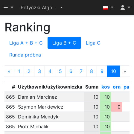
Przełącz widoczność menu
Potyczki Algorytmiczne 2021
Ranking
Liga A + B + C
Liga B + C
Liga C
Runda próbna
«
1
2
3
4
5
6
7
8
9
10
»
#
Użytkownik/użytkowniczka
Suma
kos
ora
pan
865
Damian Marcinez
10
10
865
Szymon Markiewicz
10
10
0
865
Dominika Mendyk
10
10
865
Piotr Michalik
10
10