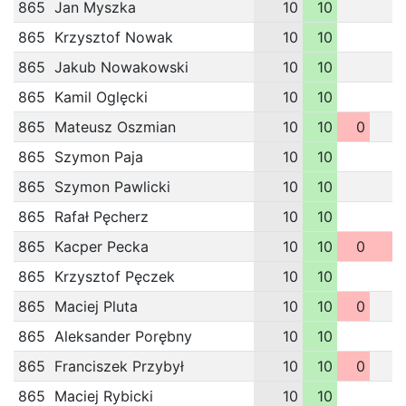
865
Jan Myszka
10
10
865
Krzysztof Nowak
10
10
865
Jakub Nowakowski
10
10
865
Kamil Oglęcki
10
10
865
Mateusz Oszmian
10
10
0
865
Szymon Paja
10
10
865
Szymon Pawlicki
10
10
865
Rafał Pęcherz
10
10
865
Kacper Pecka
10
10
0
0
865
Krzysztof Pęczek
10
10
865
Maciej Pluta
10
10
0
865
Aleksander Porębny
10
10
865
Franciszek Przybył
10
10
0
865
Maciej Rybicki
10
10