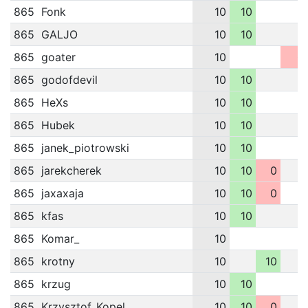
865
Fonk
10
10
865
GALJO
10
10
865
goater
10
0
865
godofdevil
10
10
865
HeXs
10
10
865
Hubek
10
10
865
janek_piotrowski
10
10
865
jarekcherek
10
10
0
865
jaxaxaja
10
10
0
865
kfas
10
10
865
Komar_
10
865
krotny
10
10
865
krzug
10
10
865
Krzysztof_Kopel
10
10
0