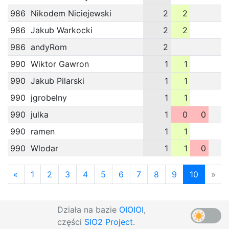
986
Nikodem Niciejewski
2
2
986
Jakub Warkocki
2
2
986
andyRom
2
990
Wiktor Gawron
1
1
990
Jakub Pilarski
1
1
990
jgrobelny
1
1
990
julka
1
0
0
990
ramen
1
1
990
Wlodar
1
1
0
«
1
2
3
4
5
6
7
8
9
10
»
Działa na bazie
OIOIOI
,
części
SIO2 Project
.