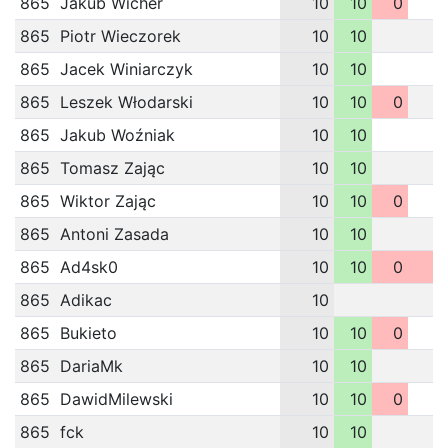
865
Jakub Wicher
10
10
0
865
Piotr Wieczorek
10
10
865
Jacek Winiarczyk
10
10
865
Leszek Włodarski
10
10
0
865
Jakub Woźniak
10
10
865
Tomasz Zając
10
10
865
Wiktor Zając
10
10
0
865
Antoni Zasada
10
10
865
Ad4sk0
10
10
0
0
865
Adikac
10
865
Bukieto
10
10
0
865
DariaMk
10
10
865
DawidMilewski
10
10
0
865
fck
10
10