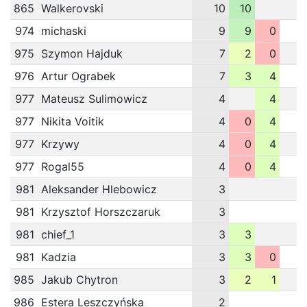
865
Walkerovski
10
10
974
michaski
9
9
0
975
Szymon Hajduk
7
2
0
976
Artur Ograbek
7
3
4
977
Mateusz Sulimowicz
4
4
977
Nikita Voitik
4
0
4
977
Krzywy
4
0
4
977
Rogal55
4
0
4
981
Aleksander Hlebowicz
3
981
Krzysztof Horszczaruk
3
981
chief_1
3
3
981
Kadzia
3
3
0
985
Jakub Chytron
3
2
1
986
Estera Leszczyńska
2