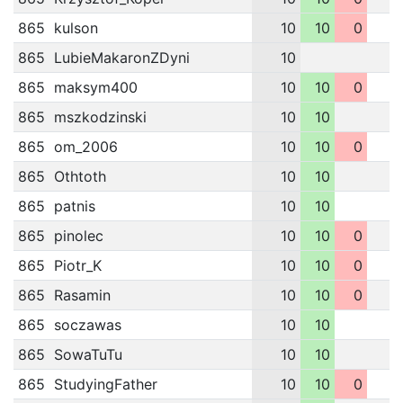
865
kulson
10
10
0
865
LubieMakaronZDyni
10
865
maksym400
10
10
0
865
mszkodzinski
10
10
865
om_2006
10
10
0
865
Othtoth
10
10
865
patnis
10
10
865
pinolec
10
10
0
865
Piotr_K
10
10
0
865
Rasamin
10
10
0
865
soczawas
10
10
865
SowaTuTu
10
10
865
StudyingFather
10
10
0