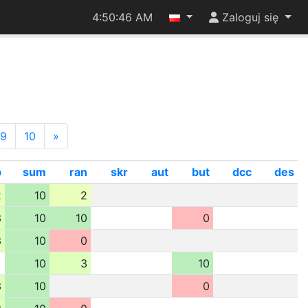
4:50:47 AM
Zaloguj się
9
10
»
p
sum
ran
skr
aut
but
dcc
des
2
10
2
3
10
10
0
3
10
0
10
3
10
3
10
0