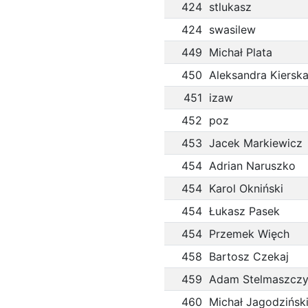
424
stlukasz
424
swasilew
449
Michał Plata
450
Aleksandra Kiersk
451
izaw
452
poz
453
Jacek Markiewicz
454
Adrian Naruszko
454
Karol Okniński
454
Łukasz Pasek
454
Przemek Więch
458
Bartosz Czekaj
459
Adam Stelmaszcz
460
Michał Jagodzińsk