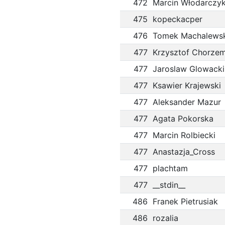
472
Marcin Włodarczy
475
kopeckacper
476
Tomek Machalewsk
477
Krzysztof Chorze
477
Jaroslaw Glowacki
477
Ksawier Krajewski
477
Aleksander Mazur
477
Agata Pokorska
477
Marcin Rolbiecki
477
Anastazja_Cross
477
plachtam
477
__stdin__
486
Franek Pietrusiak
486
rozalia