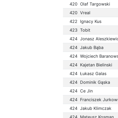
420
Olaf Targowski
420
Vreal
422
Ignacy Kus
423
Tobit
424
Jonasz Aleszkiewi
424
Jakub Bąba
424
Wojciech Baranows
424
Kajetan Bielinski
424
Łukasz Galas
424
Dominik Gąska
424
Ce Jin
424
Franciszek Jurkow
424
Jakub Klimczak
424
Mateusz Kosman