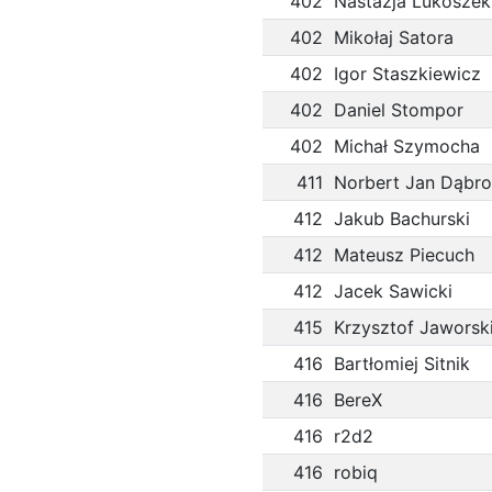
402
Nastazja Lukoszek
402
Mikołaj Satora
402
Igor Staszkiewicz
402
Daniel Stompor
402
Michał Szymocha
411
Norbert Jan Dąbro
412
Jakub Bachurski
412
Mateusz Piecuch
412
Jacek Sawicki
415
Krzysztof Jaworsk
416
Bartłomiej Sitnik
416
BereX
416
r2d2
416
robiq