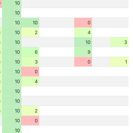
0
10
10
10
10
0
3
10
2
4
3
10
10
3
3
10
6
9
3
10
3
0
1
3
10
0
3
10
4
3
10
3
10
3
10
2
10
0
10