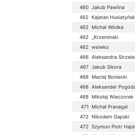
460
Jakub Pawlina
462
Kajetan Husiatyńsk
462
Michał Wódka
462
_Krzeminski
462
wsiwko
466
Aleksandra Strzel
467
Jakub Sikora
468
Maciej Boniecki
468
Aleksander Pogod
468
Mikołaj Wieczorek
471
Michał Pranagal
472
Nikodem Gapski
472
Szymon Piotr Hajd