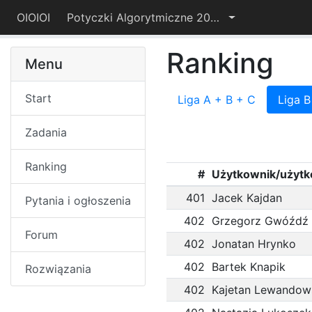
OIOIOI
Potyczki Algorytmiczne 2021
Ranking
Menu
Start
Liga A + B + C
Liga B
Zadania
Ranking
#
Użytkownik/użytk
401
Jacek Kajdan
Pytania i ogłoszenia
402
Grzegorz Gwóźdź
Forum
402
Jonatan Hrynko
402
Bartek Knapik
Rozwiązania
402
Kajetan Lewandow